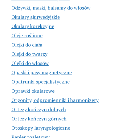
Odżywki, maski, balsamy do włosów
Okulary ajurwedyjskie
Okulary korekcyjne
Oleje roślinne
Olejki do ciała
Olejki do twarzy
Olejki do włosów
Opaski i pasy magnetyczne
Opatrunki specjalistyczne
Oprawki okularowe
Orgonity, odpromienniki i harmonizery
Ortezy kończyn dolnych
Ortezy kończyn górnych
Otoskopy laryngologiczne
Papier toaletowy