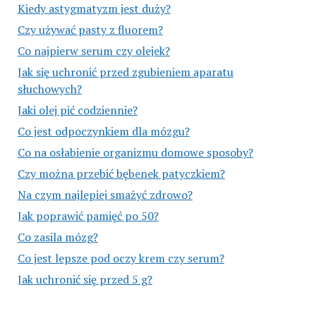
Kiedy astygmatyzm jest duży?
Czy używać pasty z fluorem?
Co najpierw serum czy olejek?
Jak się uchronić przed zgubieniem aparatu
słuchowych?
Jaki olej pić codziennie?
Co jest odpoczynkiem dla mózgu?
Co na osłabienie organizmu domowe sposoby?
Czy można przebić bębenek patyczkiem?
Na czym najlepiej smażyć zdrowo?
Jak poprawić pamięć po 50?
Co zasila mózg?
Co jest lepsze pod oczy krem czy serum?
Jak uchronić się przed 5 g?