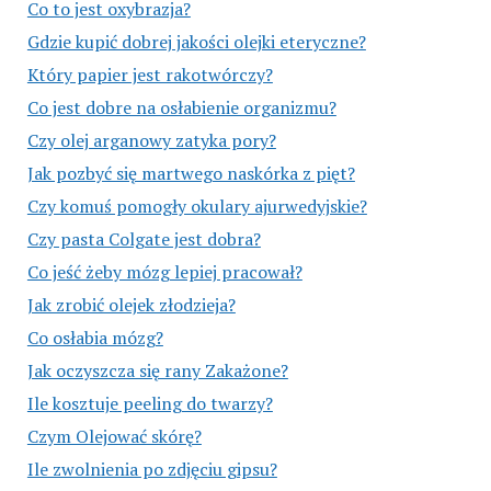
Co to jest oxybrazja?
Gdzie kupić dobrej jakości olejki eteryczne?
Który papier jest rakotwórczy?
Co jest dobre na osłabienie organizmu?
Czy olej arganowy zatyka pory?
Jak pozbyć się martwego naskórka z pięt?
Czy komuś pomogły okulary ajurwedyjskie?
Czy pasta Colgate jest dobra?
Co jeść żeby mózg lepiej pracował?
Jak zrobić olejek złodzieja?
Co osłabia mózg?
Jak oczyszcza się rany Zakażone?
Ile kosztuje peeling do twarzy?
Czym Olejować skórę?
Ile zwolnienia po zdjęciu gipsu?