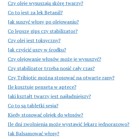
Czy oleje wysuszają skórę twarzy?
Co to jest za lek Betanil?
Jak suszyć włosy po olejowaniu?
Co lepsze gips czy stabilizator?
Czy olej jest toksyczny?
Jak czyścić uszy w środku?
Czy olejowanie włosów może je wysuszyć?
Czy stabilizator trzeba nosić cały czas?
Czy Tribiotic można stosować na otwarte rany?
Ile kosztuje penseta w aptece?
Jaki kształt twarzy jest najładniejszy?
Co to są tabletki sesja?
Kiedy stosować olejek do włosów?
Ile dni zwolnienia może wystawić lekarz jednorazowo?
Jak Balsamować włosy?