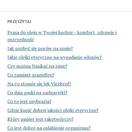
PRZECZYTAJ
Prasa do oleju w Twojej kuchni – komfort, zdrowie i
oszczędność
Jak pozbyć się porów na nosie?
Jakie olejki eteryczne na wypadanie włosów?
Czy można Nasikać na ranę?
Co zamiast granuflex?
Na co stosuje się lek Vicebrol?
Co dają paski na nadgarstki?
Co to jest oxybrazja?
Gdzie kupić dobrej jakości olejki eteryczne?
Który papier jest rakotwórczy?
Co jest dobre na osłabienie organizmu?