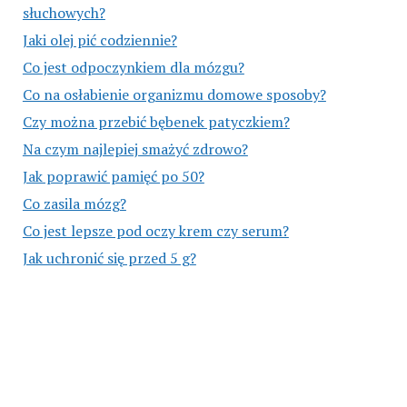
słuchowych?
Jaki olej pić codziennie?
Co jest odpoczynkiem dla mózgu?
Co na osłabienie organizmu domowe sposoby?
Czy można przebić bębenek patyczkiem?
Na czym najlepiej smażyć zdrowo?
Jak poprawić pamięć po 50?
Co zasila mózg?
Co jest lepsze pod oczy krem czy serum?
Jak uchronić się przed 5 g?