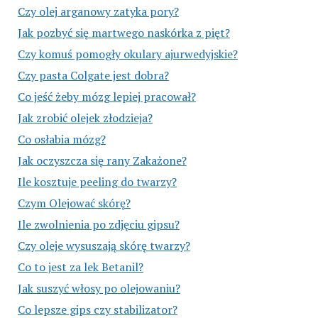
Czy olej arganowy zatyka pory?
Jak pozbyć się martwego naskórka z pięt?
Czy komuś pomogły okulary ajurwedyjskie?
Czy pasta Colgate jest dobra?
Co jeść żeby mózg lepiej pracował?
Jak zrobić olejek złodzieja?
Co osłabia mózg?
Jak oczyszcza się rany Zakażone?
Ile kosztuje peeling do twarzy?
Czym Olejować skórę?
Ile zwolnienia po zdjęciu gipsu?
Czy oleje wysuszają skórę twarzy?
Co to jest za lek Betanil?
Jak suszyć włosy po olejowaniu?
Co lepsze gips czy stabilizator?