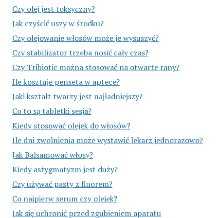
Czy olej jest toksyczny?
Jak czyścić uszy w środku?
Czy olejowanie włosów może je wysuszyć?
Czy stabilizator trzeba nosić cały czas?
Czy Tribiotic można stosować na otwarte rany?
Ile kosztuje penseta w aptece?
Jaki kształt twarzy jest najładniejszy?
Co to są tabletki sesja?
Kiedy stosować olejek do włosów?
Ile dni zwolnienia może wystawić lekarz jednorazowo?
Jak Balsamować włosy?
Kiedy astygmatyzm jest duży?
Czy używać pasty z fluorem?
Co najpierw serum czy olejek?
Jak się uchronić przed zgubieniem aparatu