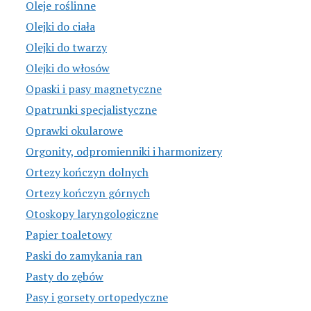
Oleje roślinne
Olejki do ciała
Olejki do twarzy
Olejki do włosów
Opaski i pasy magnetyczne
Opatrunki specjalistyczne
Oprawki okularowe
Orgonity, odpromienniki i harmonizery
Ortezy kończyn dolnych
Ortezy kończyn górnych
Otoskopy laryngologiczne
Papier toaletowy
Paski do zamykania ran
Pasty do zębów
Pasy i gorsety ortopedyczne