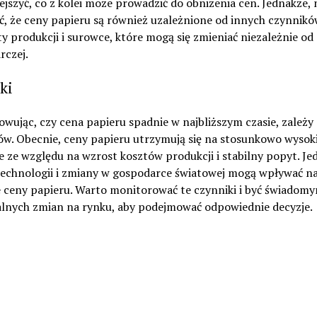
ejszyć, co z kolei może prowadzić do obniżenia cen. Jednakże, 
, że ceny papieru są również uzależnione od innych czynników
ty produkcji i surowce, które mogą się zmieniać niezależnie od 
rczej.
ki
ując, czy cena papieru spadnie w najbliższym czasie, zależy 
ów. Obecnie, ceny papieru utrzymują się na stosunkowo wyso
 ze względu na wzrost kosztów produkcji i stabilny popyt. Je
technologii i zmiany w gospodarce światowej mogą wpływać n
e ceny papieru. Warto monitorować te czynniki i być świadom
lnych zmian na rynku, aby podejmować odpowiednie decyzje.