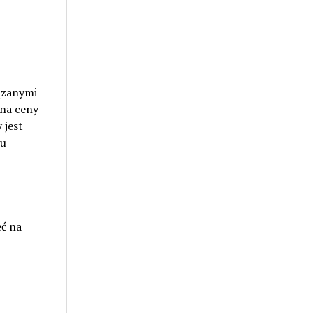
iązanymi
 na ceny
 jest
ru
eć na