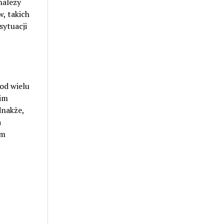
należy
, takich
sytuacji
od wielu
kim
dnakże,
a
ym