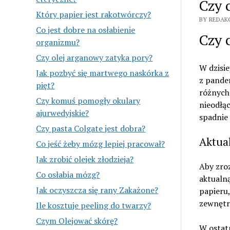
Czy 
Który papier jest rakotwórczy?
BY REDAK
Co jest dobre na osłabienie
Czy 
organizmu?
Czy olej arganowy zatyka pory?
W dzisie
Jak pozbyć się martwego naskórka z
z pandem
pięt?
różnych 
Czy komuś pomogły okulary
nieodłą
ajurwedyjskie?
spadnie 
Czy pasta Colgate jest dobra?
Aktual
Co jeść żeby mózg lepiej pracował?
Jak zrobić olejek złodzieja?
Aby zro
Co osłabia mózg?
aktualną
Jak oczyszcza się rany Zakażone?
papieru,
zewnętrz
Ile kosztuje peeling do twarzy?
Czym Olejować skórę?
W ostat