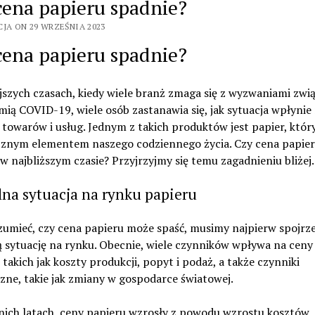
cena papieru spadnie?
CJA ON 29 WRZEŚNIA 2023
cena papieru spadnie?
jszych czasach, kiedy wiele branż zmaga się z wyzwaniami zw
ią COVID-19, wiele osób zastanawia się, jak sytuacja wpłynie
towarów i usług. Jednym z takich produktów jest papier, który
cznym elementem naszego codziennego życia. Czy cena papie
w najbliższym czasie? Przyjrzyjmy się temu zagadnieniu bliżej.
na sytuacja na rynku papieru
zumieć, czy cena papieru może spaść, musimy najpierw spojrz
 sytuację na rynku. Obecnie, wiele czynników wpływa na ceny
 takich jak koszty produkcji, popyt i podaż, a także czynniki
ne, takie jak zmiany w gospodarce światowej.
nich latach, ceny papieru wzrosły z powodu wzrostu kosztów