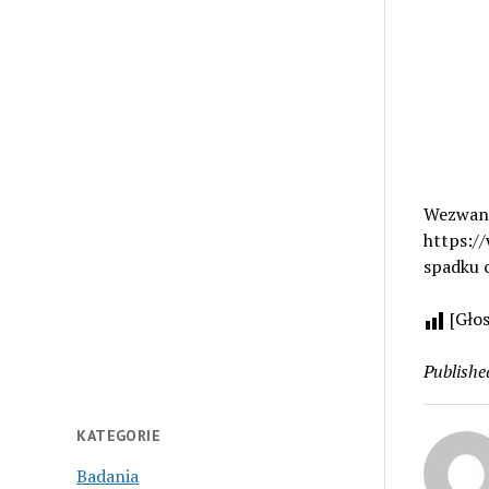
Wezwanie
https:/
spadku 
[Gło
Publishe
KATEGORIE
Badania