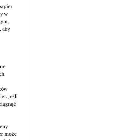
papier
ny w
tym,
, aby
wne
ch
ików
r. Jeśli
ciągnąć
ceny
ier może