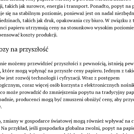
i, takich jak surowce, energia i transport. Ponadto, popyt na 
e się na stabilnym poziomie, ponieważ jest on nadal niezbęd
iedzinach, takich jak druk, opakowania czy biuro. W związku z 
nci papieru utrzymują ceny na stosunkowo wysokim poziomie
ensować koszty produkcji.
ozy na przyszłość
nie możemy przewidzieć przyszłości z pewnością, istnieją pe
, które mogą wpłynąć na przyszłe ceny papieru. Jednym z taki
w jest rozwój technologii i cyfryzacji. Wraz z postępem
ogicznym, coraz więcej osób korzysta z elektronicznych nośn
co może prowadzić do zmniejszenia popytu na tradycyjny papie
padnie, producenci mogą być zmuszeni obniżyć ceny, aby przy
.
, zmiany w gospodarce światowej mogą również wpływać na 
 Na przykład, jeśli gospodarka globalna zwolni, popyt na pap