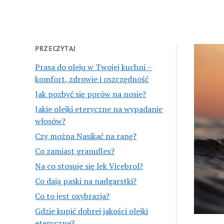
PRZECZYTAJ
Prasa do oleju w Twojej kuchni –
komfort, zdrowie i oszczędność
Jak pozbyć się porów na nosie?
Jakie olejki eteryczne na wypadanie
włosów?
Czy można Nasikać na ranę?
Co zamiast granuflex?
Na co stosuje się lek Vicebrol?
Co dają paski na nadgarstki?
Co to jest oxybrazja?
Gdzie kupić dobrej jakości olejki
eteryczne?