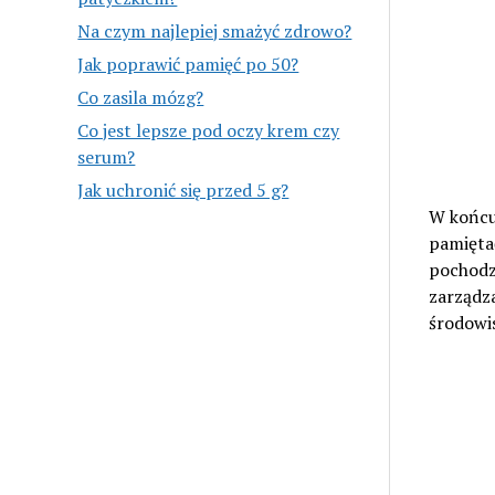
Na czym najlepiej smażyć zdrowo?
Jak poprawić pamięć po 50?
Co zasila mózg?
Co jest lepsze pod oczy krem czy
serum?
Jak uchronić się przed 5 g?
W końcu,
pamięta
pochodz
zarządza
środowi