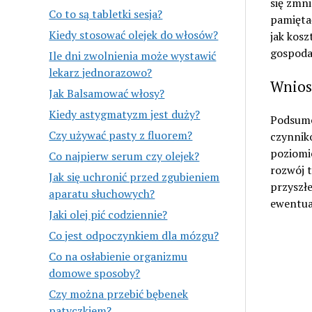
się zmni
Co to są tabletki sesja?
pamiętać
Kiedy stosować olejek do włosów?
jak kosz
gospoda
Ile dni zwolnienia może wystawić
lekarz jednorazowo?
Wnios
Jak Balsamować włosy?
Kiedy astygmatyzm jest duży?
Podsumow
Czy używać pasty z fluorem?
czynnik
poziomie
Co najpierw serum czy olejek?
rozwój 
Jak się uchronić przed zgubieniem
przyszł
aparatu słuchowych?
ewentua
Jaki olej pić codziennie?
Co jest odpoczynkiem dla mózgu?
Co na osłabienie organizmu
domowe sposoby?
Czy można przebić bębenek
patyczkiem?