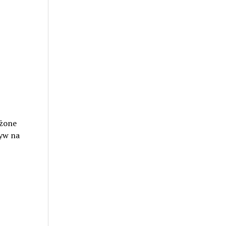
ażone
ływ na