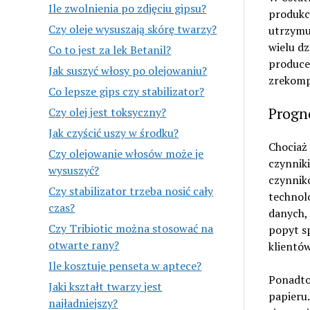
Ile zwolnienia po zdjęciu gipsu?
produkcj
Czy oleje wysuszają skórę twarzy?
utrzymuj
wielu dz
Co to jest za lek Betanil?
produce
Jak suszyć włosy po olejowaniu?
zrekomp
Co lepsze gips czy stabilizator?
Progn
Czy olej jest toksyczny?
Jak czyścić uszy w środku?
Chociaż 
Czy olejowanie włosów może je
czynniki
wysuszyć?
czynnikó
Czy stabilizator trzeba nosić cały
technol
czas?
danych, 
Czy Tribiotic można stosować na
popyt s
otwarte rany?
klientów
Ile kosztuje penseta w aptece?
Ponadto
Jaki kształt twarzy jest
papieru.
najładniejszy?