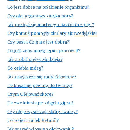
Co jest dobre na osłabienie organizmu?
Czy olej arganowy zatyka pory?
Jak pozbyć się martwego naskórka z pięt?
Czy komuś pomogły okulary ajurwedyjskie?
Czy pasta Colgate jest dobra?
Co jeść żeby mózg lepiej pracował?
Jak zrobić olejek złodzieja?
Co osłabia mózg?
Jak oczyszcza się rany Zakażone?
Ile kosztuje peeling do twarzy?
Czym Olejować skórę?
Ile zwolnienia po zdjęciu gipsu?
Czy oleje wysuszają skórę twarzy?
Co to jest za lek Betanil?
Jak suszyć włosy po olejowaniu?