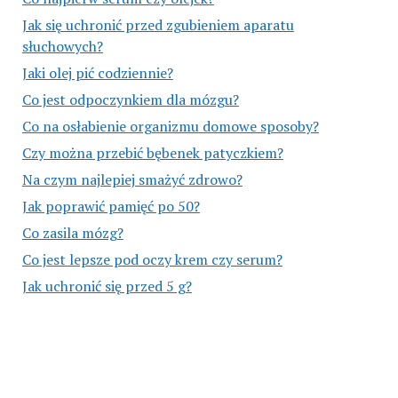
Jak się uchronić przed zgubieniem aparatu
słuchowych?
Jaki olej pić codziennie?
Co jest odpoczynkiem dla mózgu?
Co na osłabienie organizmu domowe sposoby?
Czy można przebić bębenek patyczkiem?
Na czym najlepiej smażyć zdrowo?
Jak poprawić pamięć po 50?
Co zasila mózg?
Co jest lepsze pod oczy krem czy serum?
Jak uchronić się przed 5 g?