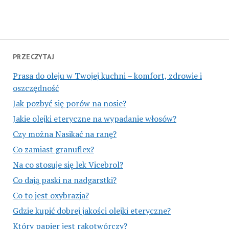
PRZECZYTAJ
Prasa do oleju w Twojej kuchni – komfort, zdrowie i
oszczędność
Jak pozbyć się porów na nosie?
Jakie olejki eteryczne na wypadanie włosów?
Czy można Nasikać na ranę?
Co zamiast granuflex?
Na co stosuje się lek Vicebrol?
Co dają paski na nadgarstki?
Co to jest oxybrazja?
Gdzie kupić dobrej jakości olejki eteryczne?
Który papier jest rakotwórczy?