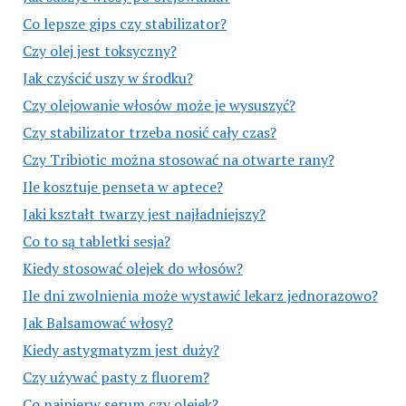
Co lepsze gips czy stabilizator?
Czy olej jest toksyczny?
Jak czyścić uszy w środku?
Czy olejowanie włosów może je wysuszyć?
Czy stabilizator trzeba nosić cały czas?
Czy Tribiotic można stosować na otwarte rany?
Ile kosztuje penseta w aptece?
Jaki kształt twarzy jest najładniejszy?
Co to są tabletki sesja?
Kiedy stosować olejek do włosów?
Ile dni zwolnienia może wystawić lekarz jednorazowo?
Jak Balsamować włosy?
Kiedy astygmatyzm jest duży?
Czy używać pasty z fluorem?
Co najpierw serum czy olejek?