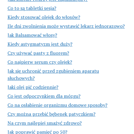
Co to są tabletki sesja?
Kiedy stosować olejek do włosów?
Ile dni zwolnienia może wystawić lekarz jednorazowo?
Jak Balsamować włosy?
Kiedy astygmatyzm jest duży?
Czy używać pasty z fluorem?
Co najpierw serum czy olejek?
Jak się uchronić przed zgubieniem aparatu
słuchowych?
Jaki olej pić codziennie?
Co jest odpoczynkiem dla mózgu?
Co na osłabienie organizmu domowe sposoby?
Czy można przebić bębenek patyczkiem?
Na czym najlepiej smażyć zdrowo?
Jak poprawić pamięć po 50?