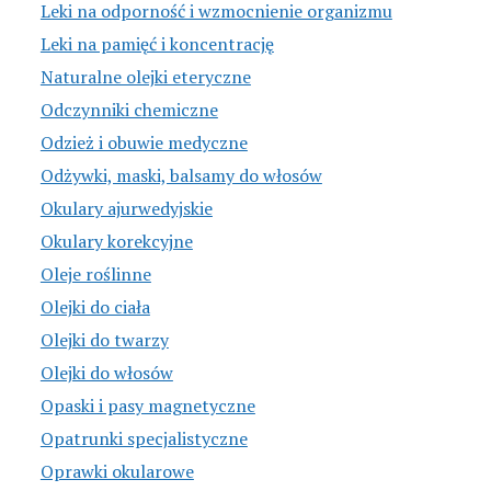
Leki na odporność i wzmocnienie organizmu
Leki na pamięć i koncentrację
Naturalne olejki eteryczne
Odczynniki chemiczne
Odzież i obuwie medyczne
Odżywki, maski, balsamy do włosów
Okulary ajurwedyjskie
Okulary korekcyjne
Oleje roślinne
Olejki do ciała
Olejki do twarzy
Olejki do włosów
Opaski i pasy magnetyczne
Opatrunki specjalistyczne
Oprawki okularowe