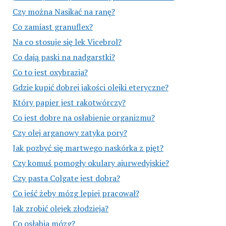
Czy można Nasikać na ranę?
Co zamiast granuflex?
Na co stosuje się lek Vicebrol?
Co dają paski na nadgarstki?
Co to jest oxybrazja?
Gdzie kupić dobrej jakości olejki eteryczne?
Który papier jest rakotwórczy?
Co jest dobre na osłabienie organizmu?
Czy olej arganowy zatyka pory?
Jak pozbyć się martwego naskórka z pięt?
Czy komuś pomogły okulary ajurwedyjskie?
Czy pasta Colgate jest dobra?
Co jeść żeby mózg lepiej pracował?
Jak zrobić olejek złodzieja?
Co osłabia mózg?