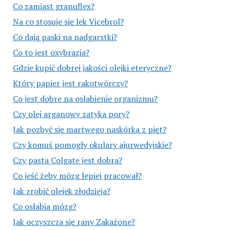
Co zamiast granuflex?
Na co stosuje się lek Vicebrol?
Co dają paski na nadgarstki?
Co to jest oxybrazja?
Gdzie kupić dobrej jakości olejki eteryczne?
Który papier jest rakotwórczy?
Co jest dobre na osłabienie organizmu?
Czy olej arganowy zatyka pory?
Jak pozbyć się martwego naskórka z pięt?
Czy komuś pomogły okulary ajurwedyjskie?
Czy pasta Colgate jest dobra?
Co jeść żeby mózg lepiej pracował?
Jak zrobić olejek złodzieja?
Co osłabia mózg?
Jak oczyszcza się rany Zakażone?