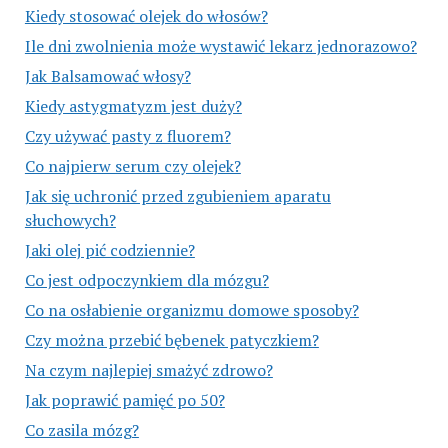
Kiedy stosować olejek do włosów?
Ile dni zwolnienia może wystawić lekarz jednorazowo?
Jak Balsamować włosy?
Kiedy astygmatyzm jest duży?
Czy używać pasty z fluorem?
Co najpierw serum czy olejek?
Jak się uchronić przed zgubieniem aparatu
słuchowych?
Jaki olej pić codziennie?
Co jest odpoczynkiem dla mózgu?
Co na osłabienie organizmu domowe sposoby?
Czy można przebić bębenek patyczkiem?
Na czym najlepiej smażyć zdrowo?
Jak poprawić pamięć po 50?
Co zasila mózg?