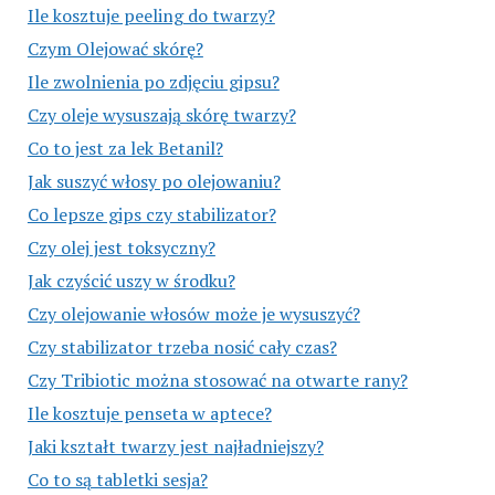
Ile kosztuje peeling do twarzy?
Czym Olejować skórę?
Ile zwolnienia po zdjęciu gipsu?
Czy oleje wysuszają skórę twarzy?
Co to jest za lek Betanil?
Jak suszyć włosy po olejowaniu?
Co lepsze gips czy stabilizator?
Czy olej jest toksyczny?
Jak czyścić uszy w środku?
Czy olejowanie włosów może je wysuszyć?
Czy stabilizator trzeba nosić cały czas?
Czy Tribiotic można stosować na otwarte rany?
Ile kosztuje penseta w aptece?
Jaki kształt twarzy jest najładniejszy?
Co to są tabletki sesja?