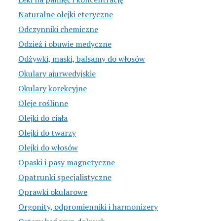
Naturalne olejki eteryczne
Odczynniki chemiczne
Odzież i obuwie medyczne
Odżywki, maski, balsamy do włosów
Okulary ajurwedyjskie
Okulary korekcyjne
Oleje roślinne
Olejki do ciała
Olejki do twarzy
Olejki do włosów
Opaski i pasy magnetyczne
Opatrunki specjalistyczne
Oprawki okularowe
Orgonity, odpromienniki i harmonizery