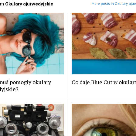
om
Okulary ajurwedyjskie
More posts in Okulary ajur
muś pomogły okulary
Co daje Blue Cut w okular
dyjskie?