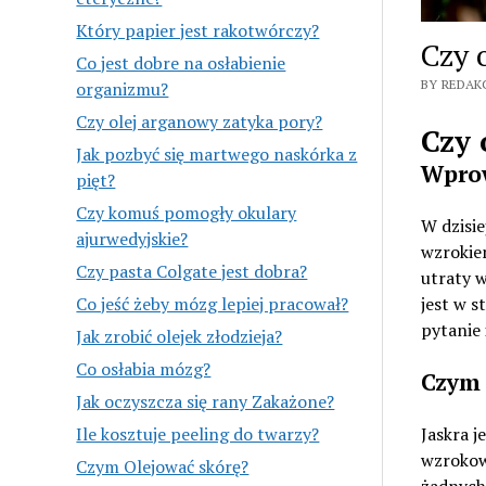
Który papier jest rakotwórczy?
Czy 
Co jest dobre na osłabienie
BY REDAK
organizmu?
Czy olej arganowy zatyka pory?
Czy 
Jak pozbyć się martwego naskórka z
Wpro
pięt?
Czy komuś pomogły okulary
W dzisie
ajurwedyjskie?
wzrokie
Czy pasta Colgate jest dobra?
utraty w
jest w s
Co jeść żeby mózg lepiej pracował?
pytanie 
Jak zrobić olejek złodzieja?
Co osłabia mózg?
Czym 
Jak oczyszcza się rany Zakażone?
Jaskra j
Ile kosztuje peeling do twarzy?
wzrokowe
Czym Olejować skórę?
żadnych 