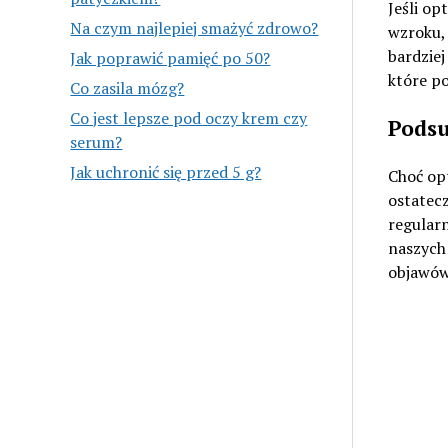
Jeśli op
Na czym najlepiej smażyć zdrowo?
wzroku, 
bardziej
Jak poprawić pamięć po 50?
które p
Co zasila mózg?
Co jest lepsze pod oczy krem czy
Pods
serum?
Jak uchronić się przed 5 g?
Choć op
ostatecz
regularn
naszych
objawów