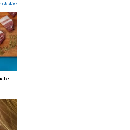
wedyjskie »
ach?