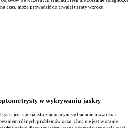
na czas, może prowadzić do trwałej utraty wzroku.
optometrysty w wykrywaniu jaskry
ysta jest specjalistą zajmującym się badaniem wzroku i
owaniem różnych problemów oczu. Choć nie jest w stanie
adzić pełnej diagnozy jaskry, może odegrać ważną rolę w jej