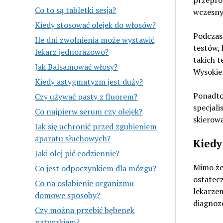
Co to są tabletki sesja?
wczesny
Kiedy stosować olejek do włosów?
Podczas
Ile dni zwolnienia może wystawić
testów,
lekarz jednorazowo?
takich t
Jak Balsamować włosy?
Wysokie
Kiedy astygmatyzm jest duży?
Ponadto
Czy używać pasty z fluorem?
specjali
Co najpierw serum czy olejek?
skierowa
Jak się uchronić przed zgubieniem
aparatu słuchowych?
Kiedy
Jaki olej pić codziennie?
Mimo że
Co jest odpoczynkiem dla mózgu?
ostatecz
Co na osłabienie organizmu
lekarzem
domowe sposoby?
diagnozo
Czy można przebić bębenek
patyczkiem?