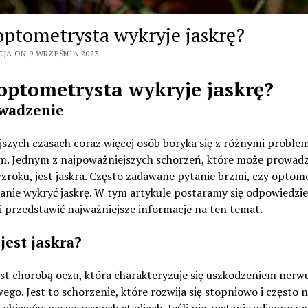
optometrysta wykryje jaskrę?
CJA ON 9 WRZEŚNIA 2023
optometrysta wykryje jaskrę?
wadzenie
jszych czasach coraz więcej osób boryka się z różnymi proble
m. Jednym z najpoważniejszych schorzeń, które może prowadz
zroku, jest jaskra. Często zadawane pytanie brzmi, czy optom
tanie wykryć jaskrę. W tym artykule postaramy się odpowiedzie
i przedstawić najważniejsze informacje na ten temat.
jest jaskra?
est chorobą oczu, która charakteryzuje się uszkodzeniem nerw
go. Jest to schorzenie, które rozwija się stopniowo i często n
objawów we wczesnych stadiach. Jeśli nie zostanie zdiagnozo