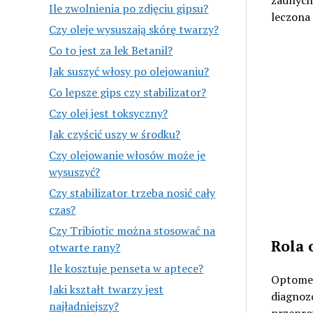
Ile zwolnienia po zdjęciu gipsu?
leczona 
Czy oleje wysuszają skórę twarzy?
Co to jest za lek Betanil?
Jak suszyć włosy po olejowaniu?
Co lepsze gips czy stabilizator?
Czy olej jest toksyczny?
Jak czyścić uszy w środku?
Czy olejowanie włosów może je
wysuszyć?
Czy stabilizator trzeba nosić cały
czas?
Czy Tribiotic można stosować na
Rola 
otwarte rany?
Ile kosztuje penseta w aptece?
Optometr
Jaki kształt twarzy jest
diagnoz
najładniejszy?
przeprow