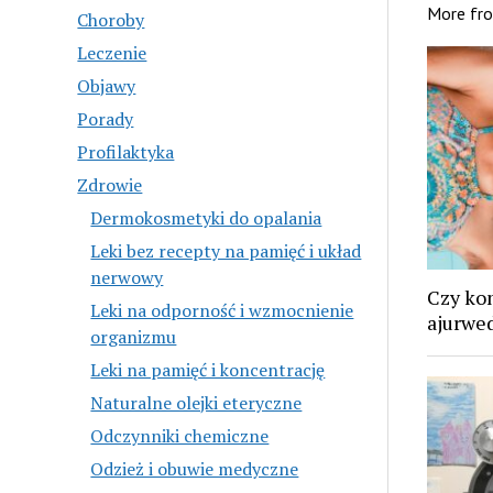
More fr
Choroby
Leczenie
Objawy
Porady
Profilaktyka
Zdrowie
Dermokosmetyki do opalania
Leki bez recepty na pamięć i układ
nerwowy
Czy ko
Leki na odporność i wzmocnienie
ajurwe
organizmu
Leki na pamięć i koncentrację
Naturalne olejki eteryczne
Odczynniki chemiczne
Odzież i obuwie medyczne