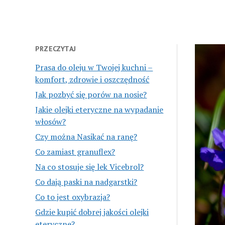
PRZECZYTAJ
Prasa do oleju w Twojej kuchni –
komfort, zdrowie i oszczędność
Jak pozbyć się porów na nosie?
Jakie olejki eteryczne na wypadanie
włosów?
Czy można Nasikać na ranę?
Co zamiast granuflex?
Na co stosuje się lek Vicebrol?
Co dają paski na nadgarstki?
Co to jest oxybrazja?
Gdzie kupić dobrej jakości olejki
eteryczne?