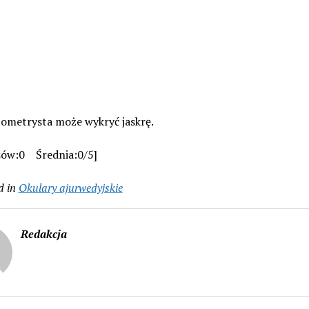
tometrysta może wykryć jaskrę.
sów:0 Średnia:0/5]
d in
Okulary ajurwedyjskie
Redakcja