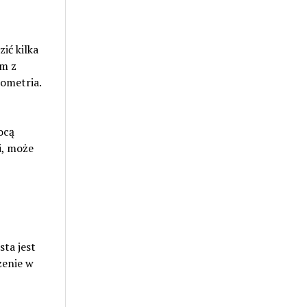
ć kilka
ym z
nometria.
ocą
i, może
sta jest
zenie w