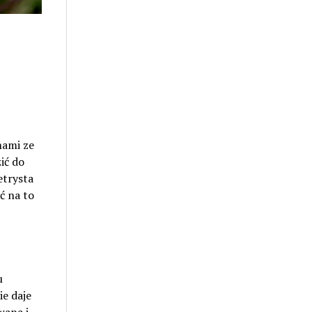
mami ze
ić do
etrysta
ć na to
u
ie daje
wana i