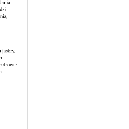
dania
dzi
nia,
jaskry,
o
 zdrowie
h