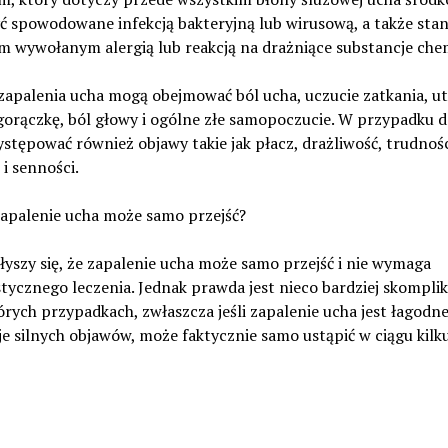
ć spowodowane infekcją bakteryjną lub wirusową, a także sta
m wywołanym alergią lub reakcją na drażniące substancje che
zapalenia ucha mogą obejmować ból ucha, uczucie zatkania, ut
gorączkę, ból głowy i ogólne złe samopoczucie. W przypadku d
tępować również objawy takie jak płacz, drażliwość, trudnoś
 i senności.
zapalenie ucha może samo przejść?
łyszy się, że zapalenie ucha może samo przejść i nie wymaga
stycznego leczenia. Jednak prawda jest nieco bardziej skompli
rych przypadkach, zwłaszcza jeśli zapalenie ucha jest łagodne 
 silnych objawów, może faktycznie samo ustąpić w ciągu kilku