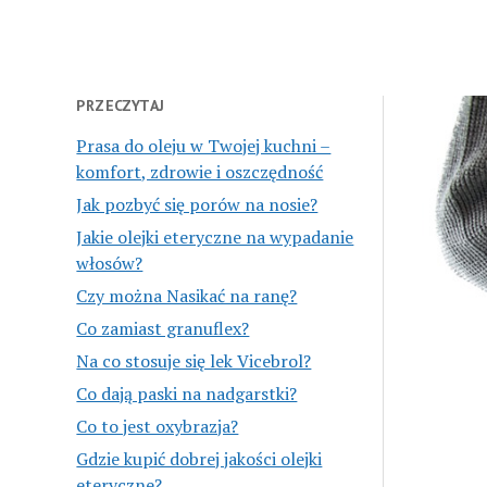
PRZECZYTAJ
Prasa do oleju w Twojej kuchni –
komfort, zdrowie i oszczędność
Jak pozbyć się porów na nosie?
Jakie olejki eteryczne na wypadanie
włosów?
Czy można Nasikać na ranę?
Co zamiast granuflex?
Na co stosuje się lek Vicebrol?
Co dają paski na nadgarstki?
Co to jest oxybrazja?
Gdzie kupić dobrej jakości olejki
eteryczne?