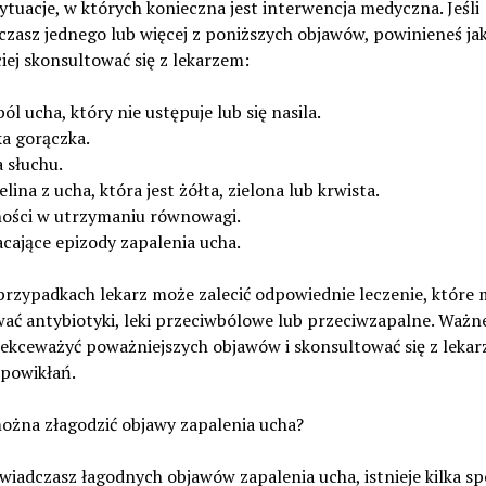
tuacje, w których konieczna jest interwencja medyczna. Jeśli
zasz jednego lub więcej z poniższych objawów, powinieneś ja
iej skonsultować się z lekarzem:
ból ucha, który nie ustępuje lub się nasila.
a gorączka.
a słuchu.
elina z ucha, która jest żółta, zielona lub krwista.
ności w utrzymaniu równowagi.
cające epizody zapalenia ucha.
przypadkach lekarz może zalecić odpowiednie leczenie, które
ć antybiotyki, leki przeciwbólowe lub przeciwzapalne. Ważne
lekceważyć poważniejszych objawów i skonsultować się z lekar
 powikłań.
ożna złagodzić objawy zapalenia ucha?
świadczasz łagodnych objawów zapalenia ucha, istnieje kilka s