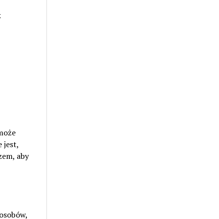
k
 może
 jest,
zem, aby
posobów,