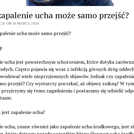
zapalenie ucha może samo przejść?
CJA ON 26 MARCA 2024
apalenie ucha może samo przejść?
p
ie ucha jest powszechnym schorzeniem, które dotyka zarówno 
rosłych. Często pojawia się wraz z infekcją górnych dróg oddec
wodować wiele nieprzyjemnych objawów. Jednak czy zapaleni
mo przejść? Czy wystarczy poczekać, aż objawy znikną? W ty
 przyjrzymy się temu zagadnieniu i postaramy się udzielić odp
tanie.
jest zapalenie ucha?
e ucha, znane również jako zapalenie ucha środkowego, jest 
m, który dotyczy przede wszystkim błony śluzowej ucha środ