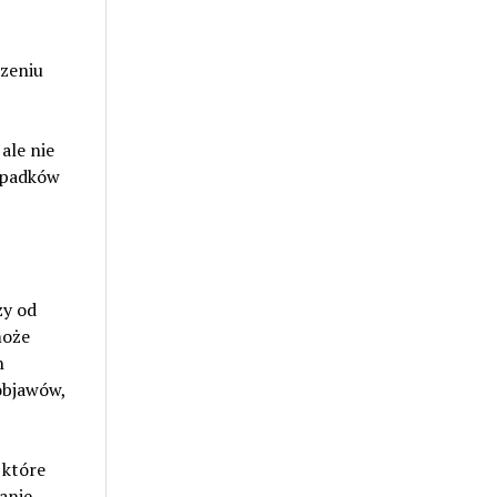
szeniu
ale nie
ypadków
ży od
może
h
objawów,
 które
anie