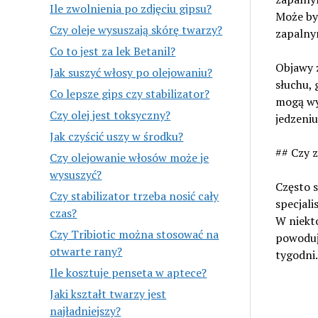
Ile zwolnienia po zdjęciu gipsu?
Może by
Czy oleje wysuszają skórę twarzy?
zapalny
Co to jest za lek Betanil?
Objawy 
Jak suszyć włosy po olejowaniu?
słuchu, 
Co lepsze gips czy stabilizator?
mogą wys
Czy olej jest toksyczny?
jedzeniu
Jak czyścić uszy w środku?
## Czy 
Czy olejowanie włosów może je
wysuszyć?
Często s
Czy stabilizator trzeba nosić cały
specjali
czas?
W niektó
Czy Tribiotic można stosować na
powoduje
otwarte rany?
tygodni.
Ile kosztuje penseta w aptece?
Jaki kształt twarzy jest
najładniejszy?