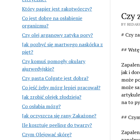
Który papier jest rakotwórczy?
Czy 
Co jest dobre na osłabienie
BY REDAK
organizmu?
# Czy z
Czy olej arganowy zatyka pory?
Jak pozbyć się martwego naskórka z
## Wstę
pięt?
Czy komuś pomogły okulary
Zapalen
ajurwedyjskie?
jak i do
Czy pasta Colgate jest dobra?
może po
może sa
Co jeść żeby mózg lepiej pracował?
artykule
Jak zrobić olejek złodzieja?
na to py
Co osłabia mózg?
Jak oczyszcza się rany Zakażone?
## Czym 
Ile kosztuje peeling do twarzy?
Zapaleni
Czym Olejować skórę?
zapalny