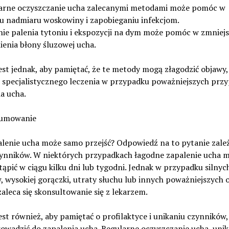
larne oczyszczanie ucha zalecanymi metodami może pomóc w
iu nadmiaru woskowiny i zapobieganiu infekcjom.
nie palenia tytoniu i ekspozycji na dym może pomóc w zmniej
enia błony śluzowej ucha.
st jednak, aby pamiętać, że te metody mogą złagodzić objawy, 
ą specjalistycznego leczenia w przypadku poważniejszych prz
a ucha.
sumowanie
alenie ucha może samo przejść? Odpowiedź na to pytanie zale
zynników. W niektórych przypadkach łagodne zapalenie ucha 
ąpić w ciągu kilku dni lub tygodni. Jednak w przypadku silnyc
 wysokiej gorączki, utraty słuchu lub innych poważniejszych 
aleca się skonsultowanie się z lekarzem.
st również, aby pamiętać o profilaktyce i unikaniu czynników,
owadzić do zapalenia ucha. Regularne oczyszczanie ucha, unik