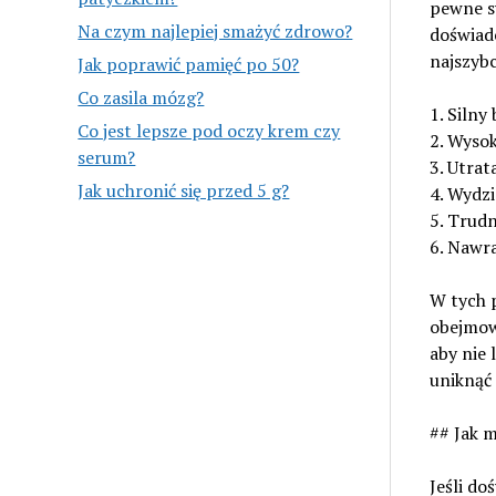
pewne sy
Na czym najlepiej smażyć zdrowo?
doświadc
najszybc
Jak poprawić pamięć po 50?
Co zasila mózg?
1. Silny 
Co jest lepsze pod oczy krem czy
2. Wysok
serum?
3. Utrat
Jak uchronić się przed 5 g?
4. Wydzi
5. Trud
6. Nawra
W tych 
obejmowa
aby nie 
uniknąć
## Jak m
Jeśli do