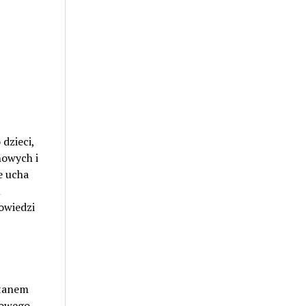
dzieci,
howych i
e ucha
m
owiedzi
stanem
kowego.