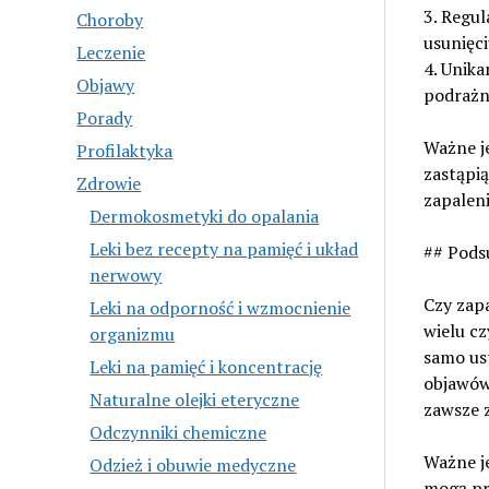
3. Regu
Choroby
usunięc
Leczenie
4. Unika
Objawy
podrażni
Porady
Ważne je
Profilaktyka
zastąpi
Zdrowie
zapaleni
Dermokosmetyki do opalania
Leki bez recepty na pamięć i układ
## Pod
nerwowy
Czy zap
Leki na odporność i wzmocnienie
wielu c
organizmu
samo ust
Leki na pamięć i koncentrację
objawów,
Naturalne olejki eteryczne
zawsze z
Odczynniki chemiczne
Ważne je
Odzież i obuwie medyczne
mogą pr