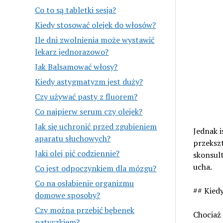
Co to są tabletki sesja?
Kiedy stosować olejek do włosów?
Ile dni zwolnienia może wystawić
lekarz jednorazowo?
Jak Balsamować włosy?
Kiedy astygmatyzm jest duży?
Czy używać pasty z fluorem?
Co najpierw serum czy olejek?
Jak się uchronić przed zgubieniem
Jednak i
aparatu słuchowych?
przekszt
Jaki olej pić codziennie?
skonsul
ucha.
Co jest odpoczynkiem dla mózgu?
Co na osłabienie organizmu
## Kied
domowe sposoby?
Czy można przebić bębenek
Chociaż 
patyczkiem?