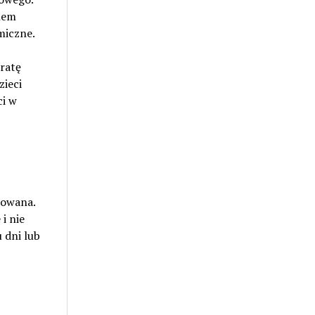
nem
miczne.
ratę
zieci
ci w
kowana.
i nie
 dni lub