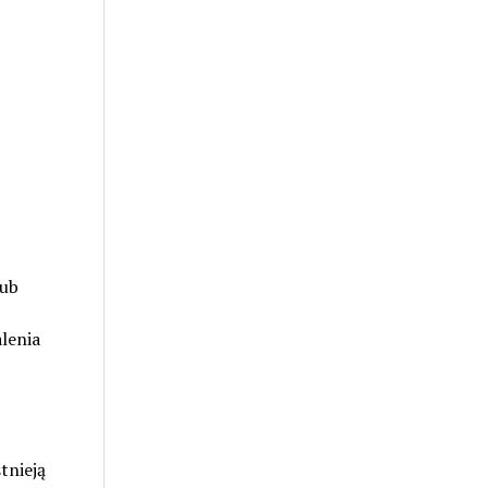
lub
lenia
tnieją