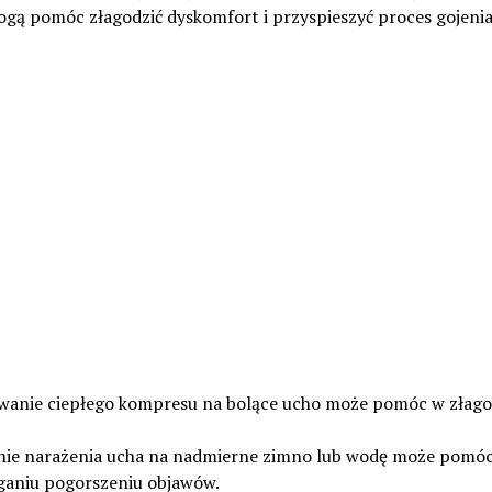
ogą pomóc złagodzić dyskomfort i przyspieszyć proces gojenia
owanie ciepłego kompresu na bolące ucho może pomóc w złag
anie narażenia ucha na nadmierne zimno lub wodę może pomó
ganiu pogorszeniu objawów.