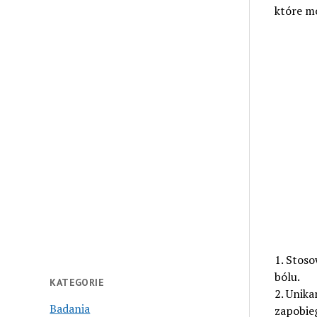
które m
1. Stos
bólu.
KATEGORIE
2. Unik
Badania
zapobie