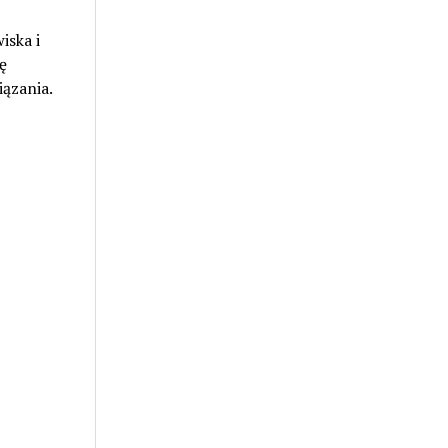
iska i
ę
iązania.