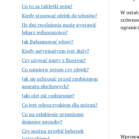
Co to są tabletki sesja?
W ostatn
Kiedy stosować olejek do włosów?
zrównowa
Ile dni zwolnienia może wystawić
ogranicz
lekarz jednorazowo?
Jak Balsamować włosy?
Kiedy astygmatyzm jest duży?
Czy używać pasty z fluorem?
Co najpierw serum czy olejek?
Jak się uchronić przed zgubieniem
aparatu słuchowych?
Jaki olej pić codziennie?
Co jest odpoczynkiem dla mózgu?
Co na osłabienie organizmu
domowe sposoby?
Czy można przebić bębenek
Wprowad
patyczkiem?