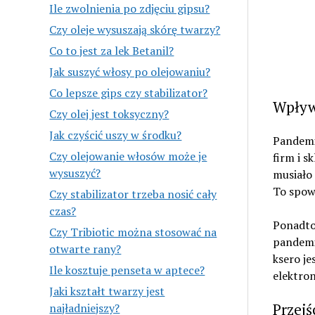
Ile zwolnienia po zdjęciu gipsu?
Czy oleje wysuszają skórę twarzy?
Co to jest za lek Betanil?
Jak suszyć włosy po olejowaniu?
Co lepsze gips czy stabilizator?
Wpływ
Czy olej jest toksyczny?
Jak czyścić uszy w środku?
Pandemi
Czy olejowanie włosów może je
firm i s
wysuszyć?
musiało 
To spow
Czy stabilizator trzeba nosić cały
czas?
Ponadto,
Czy Tribiotic można stosować na
pandemi
otwarte rany?
ksero je
Ile kosztuje penseta w aptece?
elektro
Jaki kształt twarzy jest
Przejś
najładniejszy?