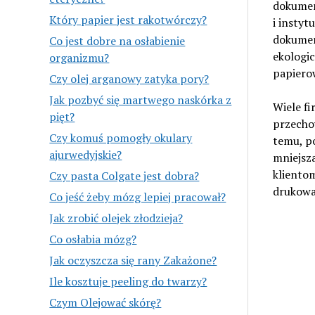
dokumen
Który papier jest rakotwórczy?
i instyt
dokument
Co jest dobre na osłabienie
ekologic
organizmu?
papiero
Czy olej arganowy zatyka pory?
Jak pozbyć się martwego naskórka z
Wiele f
pięt?
przecho
Czy komuś pomogły okulary
temu, p
ajurwedyjskie?
mniejsz
kliento
Czy pasta Colgate jest dobra?
drukowa
Co jeść żeby mózg lepiej pracował?
Jak zrobić olejek złodzieja?
Co osłabia mózg?
Jak oczyszcza się rany Zakażone?
Ile kosztuje peeling do twarzy?
Czym Olejować skórę?