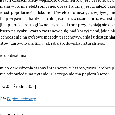
ejszych czasach, kiedy większość dokumentów jest przechowyw
iana w formie elektronicznej, coraz trudniej jest znaleźć pap
Wzrost popularności dokumentów elektronicznych, wpływ pan
, przejście na bardziej ekologiczne rozwiązania oraz wzrost
i papieru ksero to główne czynniki, które przyczyniają się do 
ksero na rynku. Warto zastanowić się nad korzyściami, jakie nie
zechodzenie na cyfrowe metody przechowywania i udostępnia
ów, zarówno dla firm, jak i dla środowiska naturalnego.
e do działania:
m do odwiedzenia strony internetowej https://www.larobes.pl
nia odpowiedzi na pytanie: Dlaczego nie ma papieru ksero?
sów:0 Średnia:0/5]
d in
Papier toaletowy