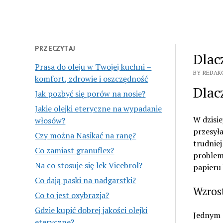
PRZECZYTAJ
Dlac
Prasa do oleju w Twojej kuchni –
BY REDAK
komfort, zdrowie i oszczędność
Dlac
Jak pozbyć się porów na nosie?
Jakie olejki eteryczne na wypadanie
W dzisi
włosów?
przesyła
Czy można Nasikać na ranę?
trudniej
Co zamiast granuflex?
problemo
Na co stosuje się lek Vicebrol?
papieru 
Co dają paski na nadgarstki?
Wzros
Co to jest oxybrazja?
Gdzie kupić dobrej jakości olejki
Jednym 
eteryczne?