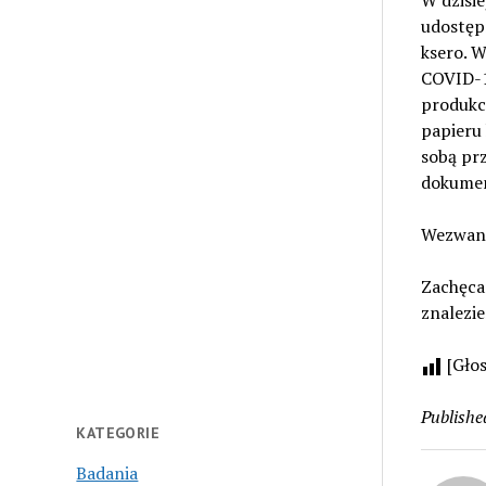
W dzisi
udostępn
ksero. 
COVID-19
produkcj
papieru 
sobą pr
dokument
Wezwani
Zachęca
znalezie
[Gło
Publishe
KATEGORIE
Badania