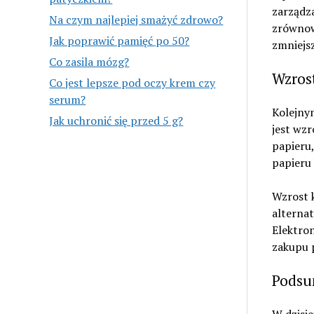
zarządz
Na czym najlepiej smażyć zdrowo?
zrównowa
Jak poprawić pamięć po 50?
zmniejsz
Co zasila mózg?
Wzrost
Co jest lepsze pod oczy krem czy
serum?
Kolejnym
Jak uchronić się przed 5 g?
jest wz
papieru,
papieru 
Wzrost k
alternat
Elektro
zakupu p
Podsu