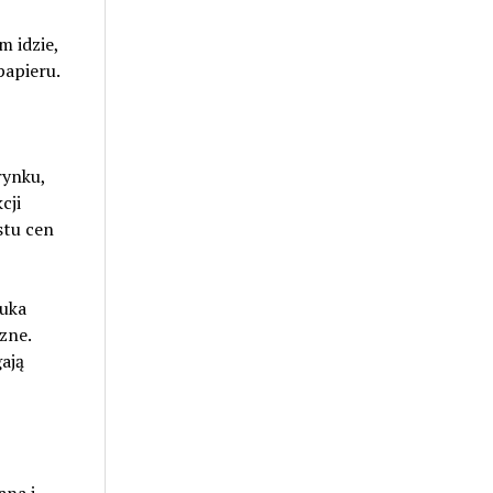
m idzie,
papieru.
rynku,
cji
stu cen
zuka
zne.
ają