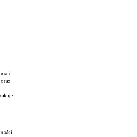
ana i
coraz
u
rakuje
ności