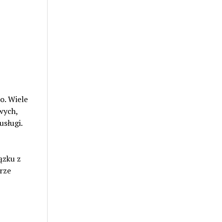
o. Wiele
wych,
sługi.
ązku z
rze