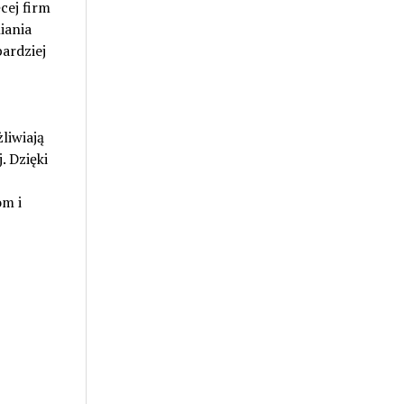
cej firm
iania
ardziej
liwiają
 Dzięki
m i