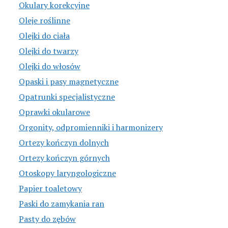
Okulary korekcyjne
Oleje roślinne
Olejki do ciała
Olejki do twarzy
Olejki do włosów
Opaski i pasy magnetyczne
Opatrunki specjalistyczne
Oprawki okularowe
Orgonity, odpromienniki i harmonizery
Ortezy kończyn dolnych
Ortezy kończyn górnych
Otoskopy laryngologiczne
Papier toaletowy
Paski do zamykania ran
Pasty do zębów