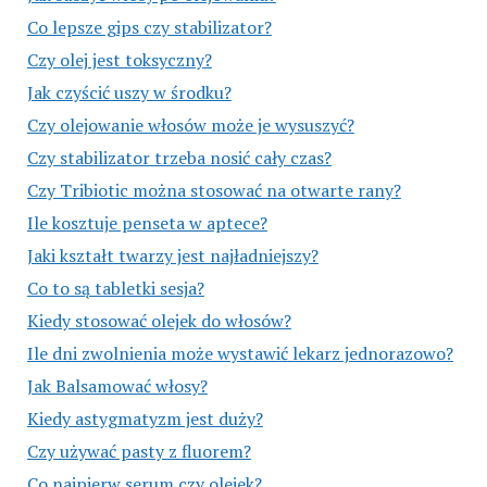
Co lepsze gips czy stabilizator?
Czy olej jest toksyczny?
Jak czyścić uszy w środku?
Czy olejowanie włosów może je wysuszyć?
Czy stabilizator trzeba nosić cały czas?
Czy Tribiotic można stosować na otwarte rany?
Ile kosztuje penseta w aptece?
Jaki kształt twarzy jest najładniejszy?
Co to są tabletki sesja?
Kiedy stosować olejek do włosów?
Ile dni zwolnienia może wystawić lekarz jednorazowo?
Jak Balsamować włosy?
Kiedy astygmatyzm jest duży?
Czy używać pasty z fluorem?
Co najpierw serum czy olejek?