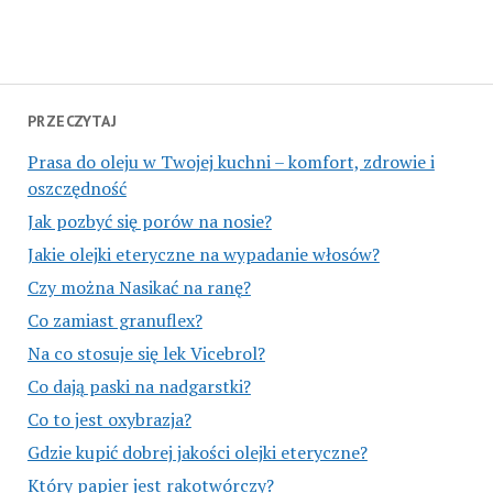
PRZECZYTAJ
Prasa do oleju w Twojej kuchni – komfort, zdrowie i
oszczędność
Jak pozbyć się porów na nosie?
Jakie olejki eteryczne na wypadanie włosów?
Czy można Nasikać na ranę?
Co zamiast granuflex?
Na co stosuje się lek Vicebrol?
Co dają paski na nadgarstki?
Co to jest oxybrazja?
Gdzie kupić dobrej jakości olejki eteryczne?
Który papier jest rakotwórczy?