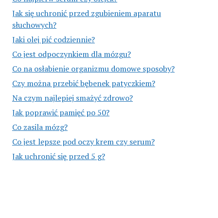
Jak się uchronić przed zgubieniem aparatu
słuchowych?
Jaki olej pić codziennie?
Co jest odpoczynkiem dla mózgu?
Co na osłabienie organizmu domowe sposoby?
Czy można przebić bębenek patyczkiem?
Na czym najlepiej smażyć zdrowo?
Jak poprawić pamięć po 50?
Co zasila mózg?
Co jest lepsze pod oczy krem czy serum?
Jak uchronić się przed 5 g?