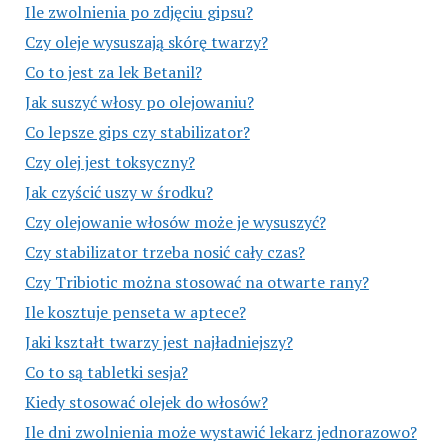
Ile zwolnienia po zdjęciu gipsu?
Czy oleje wysuszają skórę twarzy?
Co to jest za lek Betanil?
Jak suszyć włosy po olejowaniu?
Co lepsze gips czy stabilizator?
Czy olej jest toksyczny?
Jak czyścić uszy w środku?
Czy olejowanie włosów może je wysuszyć?
Czy stabilizator trzeba nosić cały czas?
Czy Tribiotic można stosować na otwarte rany?
Ile kosztuje penseta w aptece?
Jaki kształt twarzy jest najładniejszy?
Co to są tabletki sesja?
Kiedy stosować olejek do włosów?
Ile dni zwolnienia może wystawić lekarz jednorazowo?