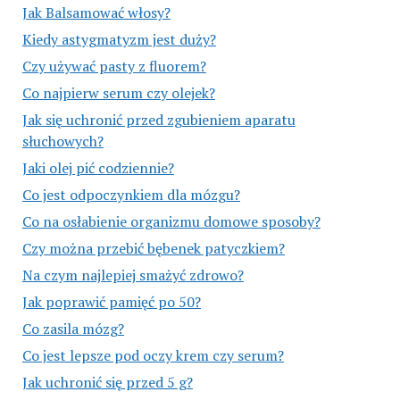
Jak Balsamować włosy?
Kiedy astygmatyzm jest duży?
Czy używać pasty z fluorem?
Co najpierw serum czy olejek?
Jak się uchronić przed zgubieniem aparatu
słuchowych?
Jaki olej pić codziennie?
Co jest odpoczynkiem dla mózgu?
Co na osłabienie organizmu domowe sposoby?
Czy można przebić bębenek patyczkiem?
Na czym najlepiej smażyć zdrowo?
Jak poprawić pamięć po 50?
Co zasila mózg?
Co jest lepsze pod oczy krem czy serum?
Jak uchronić się przed 5 g?