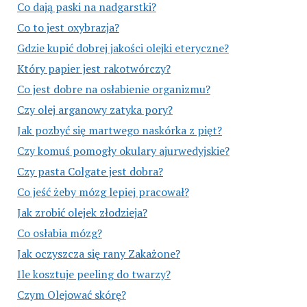
Co dają paski na nadgarstki?
Co to jest oxybrazja?
Gdzie kupić dobrej jakości olejki eteryczne?
Który papier jest rakotwórczy?
Co jest dobre na osłabienie organizmu?
Czy olej arganowy zatyka pory?
Jak pozbyć się martwego naskórka z pięt?
Czy komuś pomogły okulary ajurwedyjskie?
Czy pasta Colgate jest dobra?
Co jeść żeby mózg lepiej pracował?
Jak zrobić olejek złodzieja?
Co osłabia mózg?
Jak oczyszcza się rany Zakażone?
Ile kosztuje peeling do twarzy?
Czym Olejować skórę?