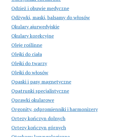
Odzież i obuwie medyczne
Odżywki, maski, balsamy do włosów
Okulary ajurwedyjskie
Okulary korekcyjne
Oleje roślinne
Olejki do ciała
Olejki do twarzy
Olejki do włosów
Opaski i pasy magnetyczne
Opatrunki specjalistyczne
Oprawki okularowe
Orgonity, odpromienniki i harmonizery
Ortezy kończyn dolnych
Ortezy kończyn górnych
Otoskopy laryngologiczne