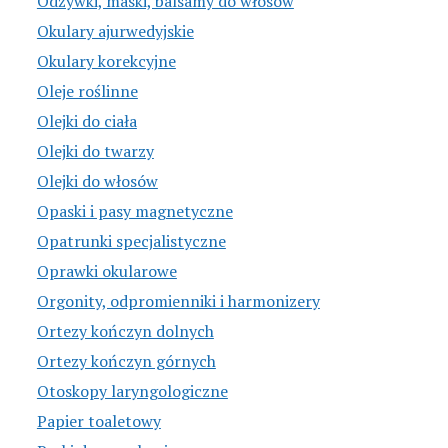
Odżywki, maski, balsamy do włosów
Okulary ajurwedyjskie
Okulary korekcyjne
Oleje roślinne
Olejki do ciała
Olejki do twarzy
Olejki do włosów
Opaski i pasy magnetyczne
Opatrunki specjalistyczne
Oprawki okularowe
Orgonity, odpromienniki i harmonizery
Ortezy kończyn dolnych
Ortezy kończyn górnych
Otoskopy laryngologiczne
Papier toaletowy