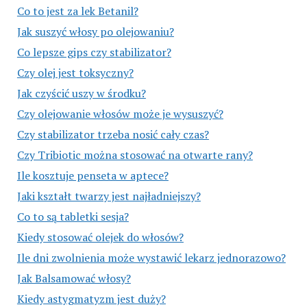
Co to jest za lek Betanil?
Jak suszyć włosy po olejowaniu?
Co lepsze gips czy stabilizator?
Czy olej jest toksyczny?
Jak czyścić uszy w środku?
Czy olejowanie włosów może je wysuszyć?
Czy stabilizator trzeba nosić cały czas?
Czy Tribiotic można stosować na otwarte rany?
Ile kosztuje penseta w aptece?
Jaki kształt twarzy jest najładniejszy?
Co to są tabletki sesja?
Kiedy stosować olejek do włosów?
Ile dni zwolnienia może wystawić lekarz jednorazowo?
Jak Balsamować włosy?
Kiedy astygmatyzm jest duży?