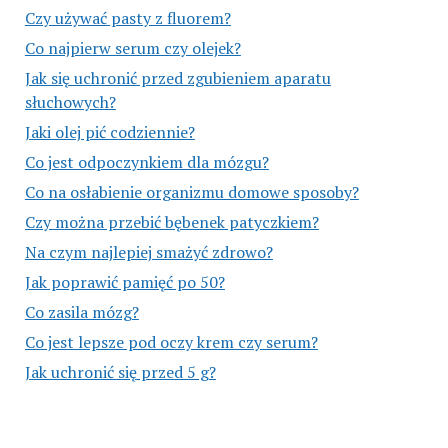
Czy używać pasty z fluorem?
Co najpierw serum czy olejek?
Jak się uchronić przed zgubieniem aparatu
słuchowych?
Jaki olej pić codziennie?
Co jest odpoczynkiem dla mózgu?
Co na osłabienie organizmu domowe sposoby?
Czy można przebić bębenek patyczkiem?
Na czym najlepiej smażyć zdrowo?
Jak poprawić pamięć po 50?
Co zasila mózg?
Co jest lepsze pod oczy krem czy serum?
Jak uchronić się przed 5 g?