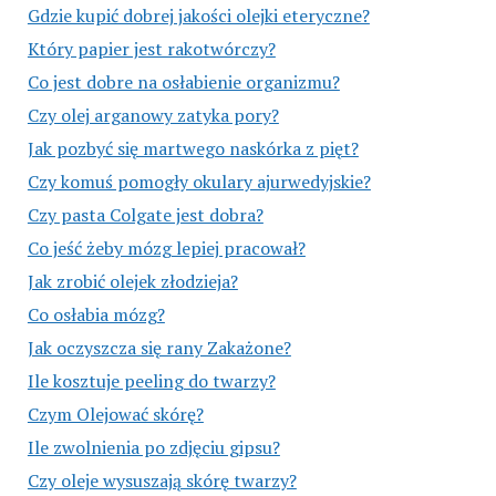
Gdzie kupić dobrej jakości olejki eteryczne?
Który papier jest rakotwórczy?
Co jest dobre na osłabienie organizmu?
Czy olej arganowy zatyka pory?
Jak pozbyć się martwego naskórka z pięt?
Czy komuś pomogły okulary ajurwedyjskie?
Czy pasta Colgate jest dobra?
Co jeść żeby mózg lepiej pracował?
Jak zrobić olejek złodzieja?
Co osłabia mózg?
Jak oczyszcza się rany Zakażone?
Ile kosztuje peeling do twarzy?
Czym Olejować skórę?
Ile zwolnienia po zdjęciu gipsu?
Czy oleje wysuszają skórę twarzy?