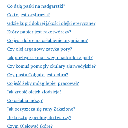
Co dają paski na nadgarstki?
Co to jest oxybrazja?
Gdzie kupić dobrej jakości olejki eteryczne?
Który papier jest rakotwórczy?
Co jest dobre na osłabienie organizmu?
Czy olej arganowy zatyka pory?
Jak pozbyć się martwego naskórka z pięt?
Czy komuś pomogły okulary ajurwedyjskie?
Czy pasta Colgate jest dobra?
Co jeść żeby mózg lepiej pracował?
Jak zrobić olejek złodzieja?
Co osłabia mózg?
Jak oczyszcza się rany Zakażone?
Ile kosztuje peeling do twarzy?
Czym Olejować skórę?