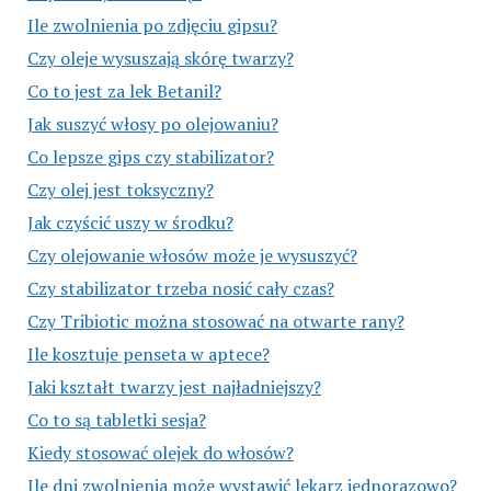
Ile zwolnienia po zdjęciu gipsu?
Czy oleje wysuszają skórę twarzy?
Co to jest za lek Betanil?
Jak suszyć włosy po olejowaniu?
Co lepsze gips czy stabilizator?
Czy olej jest toksyczny?
Jak czyścić uszy w środku?
Czy olejowanie włosów może je wysuszyć?
Czy stabilizator trzeba nosić cały czas?
Czy Tribiotic można stosować na otwarte rany?
Ile kosztuje penseta w aptece?
Jaki kształt twarzy jest najładniejszy?
Co to są tabletki sesja?
Kiedy stosować olejek do włosów?
Ile dni zwolnienia może wystawić lekarz jednorazowo?