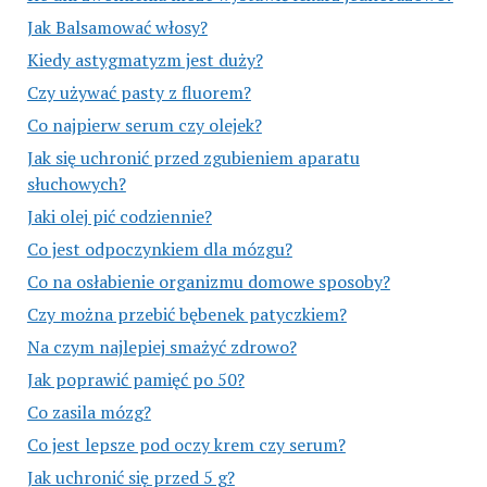
Jak Balsamować włosy?
Kiedy astygmatyzm jest duży?
Czy używać pasty z fluorem?
Co najpierw serum czy olejek?
Jak się uchronić przed zgubieniem aparatu
słuchowych?
Jaki olej pić codziennie?
Co jest odpoczynkiem dla mózgu?
Co na osłabienie organizmu domowe sposoby?
Czy można przebić bębenek patyczkiem?
Na czym najlepiej smażyć zdrowo?
Jak poprawić pamięć po 50?
Co zasila mózg?
Co jest lepsze pod oczy krem czy serum?
Jak uchronić się przed 5 g?