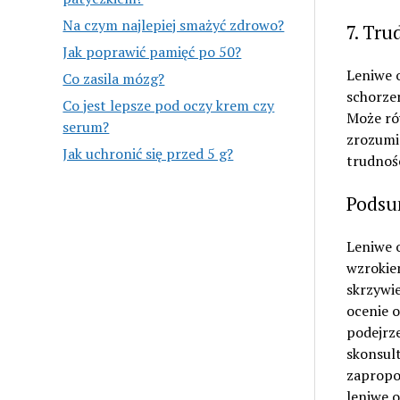
Na czym najlepiej smażyć zdrowo?
7. Tru
Jak poprawić pamięć po 50?
Leniwe 
Co zasila mózg?
schorze
Co jest lepsze pod oczy krem czy
Może ró
serum?
zrozumi
Jak uchronić się przed 5 g?
trudnośc
Podsu
Leniwe 
wzrokie
skrzywie
ocenie o
podejrze
skonsult
zapropo
leniwe o