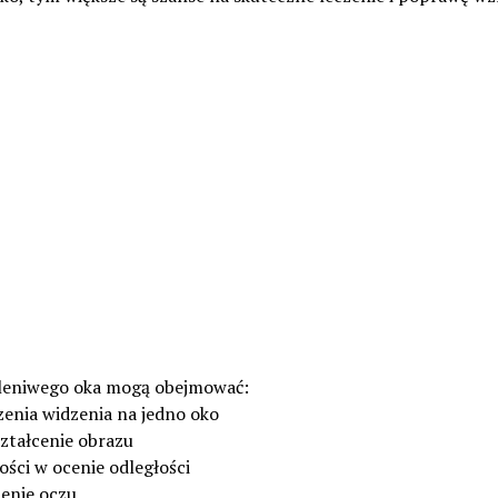
leniwego oka mogą obejmować:
zenia widzenia na jedno oko
ztałcenie obrazu
ści w ocenie odległości
enie oczu