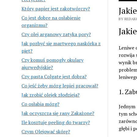
Jaki
Który papier jest rakotwórczy?
Co jest dobre na osłabienie
BY REDAKC
organizmu?
Jaki
Czy olej arganowy zatyka pory?
Jak pozbyć się martwego naskórka z
Leniwe o
pięt?
rozwija 
Czy komuś pomogły okulary
wynik b
ajurwedyjskie?
problem
Czy pasta Colgate jest dobra?
leniwego
Co jeść żeby mózg lepiej pracował?
1. Zab
Jak zrobić olejek złodzieja?
Co osłabia mózg?
Jednym 
Jak oczyszcza się rany Zakażone?
tym sch
zarówno 
Ile kosztuje peeling do twarzy?
głębi i 
Czym Olejować skórę?