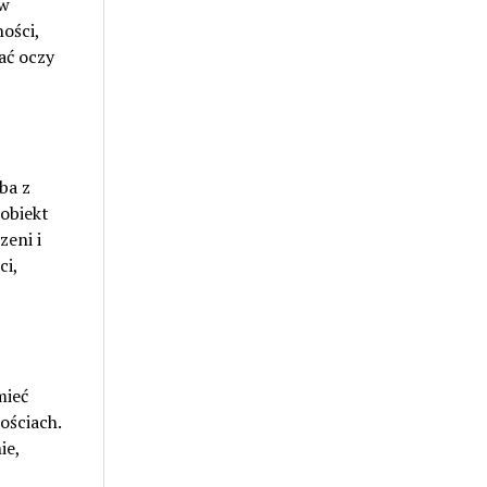
 w
ości,
ać oczy
ba z
 obiekt
zeni i
ci,
mieć
ościach.
ie,