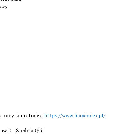
łowy
strony Linux Index:
https://www.linuxindex.pl/
sów:0 Średnia:0/5]