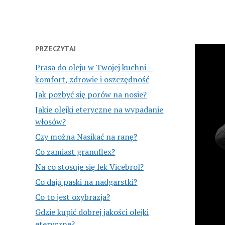
PRZECZYTAJ
Prasa do oleju w Twojej kuchni –
komfort, zdrowie i oszczędność
Jak pozbyć się porów na nosie?
Jakie olejki eteryczne na wypadanie
włosów?
Czy można Nasikać na ranę?
Co zamiast granuflex?
Na co stosuje się lek Vicebrol?
Co dają paski na nadgarstki?
Co to jest oxybrazja?
Gdzie kupić dobrej jakości olejki
eteryczne?