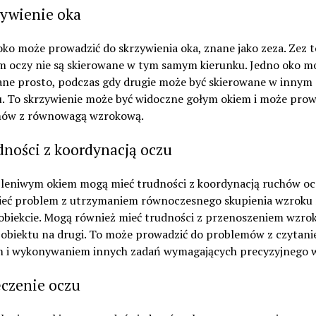
zywienie oka
ko może prowadzić do skrzywienia oka, znane jako zeza. Zez t
m oczy nie są skierowane w tym samym kierunku. Jedno oko m
ane prosto, podczas gdy drugie może być skierowane w innym
u. To skrzywienie może być widoczne gołym okiem i może prow
ów z równowagą wzrokową.
dności z koordynacją oczu
 leniwym okiem mogą mieć trudności z koordynacją ruchów oc
eć problem z utrzymaniem równoczesnego skupienia wzroku
obiekcie. Mogą również mieć trudności z przenoszeniem wzrok
 obiektu na drugi. To może prowadzić do problemów z czytani
m i wykonywaniem innych zadań wymagających precyzyjnego w
ęczenie oczu