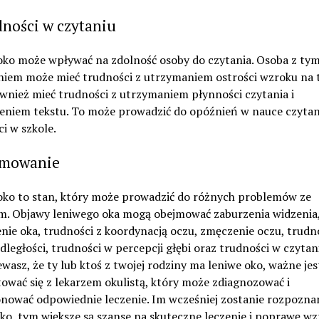
dności w czytaniu
oko może wpływać na zdolność osoby do czytania. Osoba z ty
niem może mieć trudności z utrzymaniem ostrości wzroku na t
wnież mieć trudności z utrzymaniem płynności czytania i
eniem tekstu. To może prowadzić do opóźnień w nauce czytani
i w szkole.
mowanie
oko to stan, który może prowadzić do różnych problemów ze
m. Objawy leniwego oka mogą obejmować zaburzenia widzenia
nie oka, trudności z koordynacją oczu, zmęczenie oczu, trudn
dległości, trudności w percepcji głębi oraz trudności w czytaniu
wasz, że ty lub ktoś z twojej rodziny ma leniwe oko, ważne jes
ować się z lekarzem okulistą, który może zdiagnozować i
nować odpowiednie leczenie. Im wcześniej zostanie rozpozna
ko, tym większe są szanse na skuteczne leczenie i poprawę wz