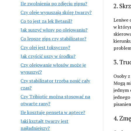
Ile zwolnienia po zdjęciu gipsu?
2. Skr
Czy oleje wysuszają skórę twarzy?
Leniwe o
Co to jest za lek Betanil?
w który
Jak suszyć włosy po olejowaniu?
skierow
Co lepsze gips czy stabilizator?
kierunk
Czy olej jest toksyczny?
problem
Jak czyścić uszy w środku?
3. Tru
Czy olejowanie włosów może je
wysuszyć?
Osoby z
Czy stabilizator trzeba nosić cały
Mogą mi
czas?
jednym 
Czy Tribiotic można stosować na
jednego
otwarte rany?
pisanie
Ile kosztuje penseta w aptece?
4. Zm
Jaki kształt twarzy jest
najładniejszy?