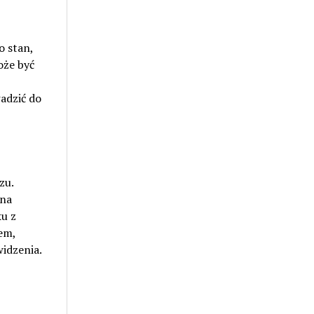
o stan,
oże być
adzić do
zu.
 na
u z
em,
idzenia.