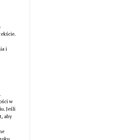
m
ekście.
a i
,
ości w
. Jeśli
t, aby
ne
roku.