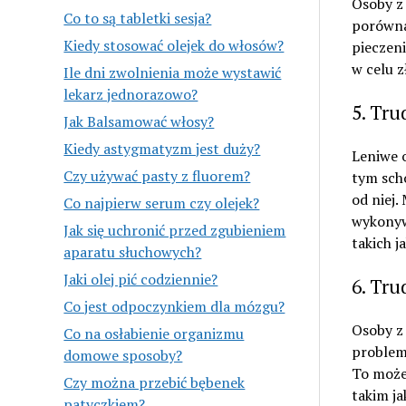
Osoby z
Co to są tabletki sesja?
porówna
Kiedy stosować olejek do włosów?
pieczeni
w celu 
Ile dni zwolnienia może wystawić
lekarz jednorazowo?
5. Tru
Jak Balsamować włosy?
Kiedy astygmatyzm jest duży?
Leniwe 
Czy używać pasty z fluorem?
tym scho
od niej.
Co najpierw serum czy olejek?
wykonyw
Jak się uchronić przed zgubieniem
takich j
aparatu słuchowych?
Jaki olej pić codziennie?
6. Tru
Co jest odpoczynkiem dla mózgu?
Osoby z
Co na osłabienie organizmu
problem 
domowe sposoby?
To może
Czy można przebić bębenek
takim ja
patyczkiem?