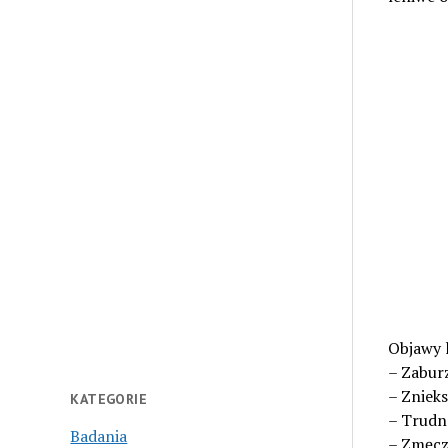
Objawy 
– Zabur
– Znieks
KATEGORIE
– Trudno
Badania
– Zmęcz