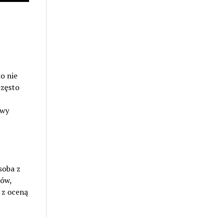
o nie
często
awy
soba z
ów,
 z oceną