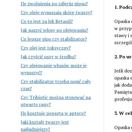
Ile zwolnienia po zdjęciu gipsu?
1. Podc
Czy oleje wysuszają skórę twarzy?
Opaska 
Co to jest za lek Betanil?
w przyp
Jak suszyć włosy po olejowaniu?
stawy i 
Co lepsze gips czy stabilizator?
szczegól
Czy olej jest toksyczny?
2. Po u
Jak czyścić uszy w środku?
Czy olejowanie włosów może je
Jeśli do
wysuszyć?
opaska e
Czy stabilizator trzeba nosić cały
jak doda
czas?
Pamiętaj
Czy Tribiotic można stosować na
profesjo
otwarte rany?
3. W ce
Ile kosztuje penseta w aptece?
Jaki kształt twarzy jest
Opaska 
najładniejszy?