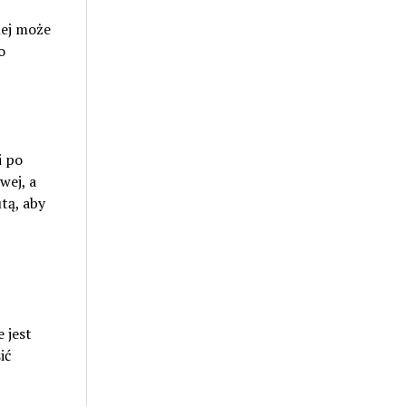
nej może
o
i po
wej, a
tą, aby
 jest
ić