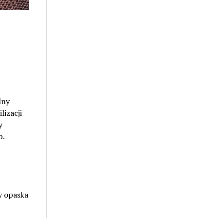
lny
lizacji
y
b.
y opaska