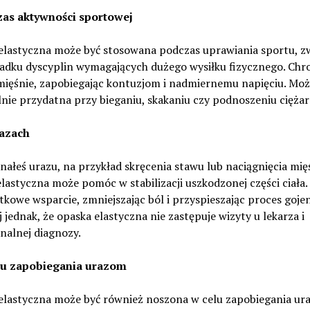
zas aktywności sportowej
elastyczna może być stosowana podczas uprawiania sportu, z
adku dyscyplin wymagających dużego wysiłku fizycznego. Chr
mięśnie, zapobiegając kontuzjom i nadmiernemu napięciu. Moż
nie przydatna przy bieganiu, skakaniu czy podnoszeniu cięża
razach
znałeś urazu, na przykład skręcenia stawu lub naciągnięcia mię
lastyczna może pomóc w stabilizacji uszkodzonej części ciała. 
tkowe wsparcie, zmniejszając ból i przyspieszając proces gojen
 jednak, że opaska elastyczna nie zastępuje wizyty u lekarza i
nalnej diagnozy.
lu zapobiegania urazom
elastyczna może być również noszona w celu zapobiegania ur