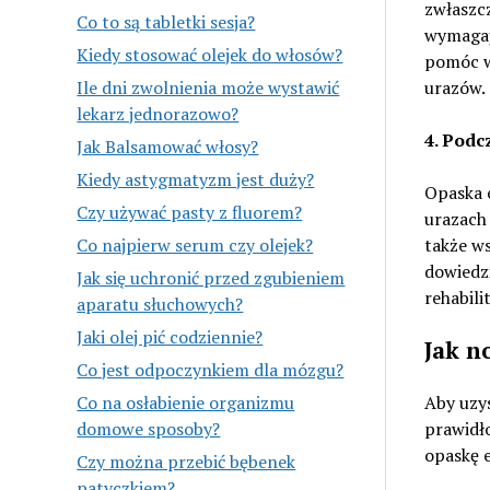
zwłaszcz
Co to są tabletki sesja?
wymagaj
Kiedy stosować olejek do włosów?
pomóc w
urazów.
Ile dni zwolnienia może wystawić
lekarz jednorazowo?
4. Podcz
Jak Balsamować włosy?
Kiedy astygmatyzm jest duży?
Opaska e
Czy używać pasty z fluorem?
urazach 
także ws
Co najpierw serum czy olejek?
dowiedzi
Jak się uchronić przed zgubieniem
rehabilit
aparatu słuchowych?
Jaki olej pić codziennie?
Jak n
Co jest odpoczynkiem dla mózgu?
Aby uzys
Co na osłabienie organizmu
prawidło
domowe sposoby?
opaskę e
Czy można przebić bębenek
patyczkiem?