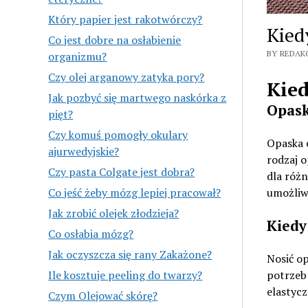
Który papier jest rakotwórczy?
Kied
Co jest dobre na osłabienie
BY REDAK
organizmu?
Czy olej arganowy zatyka pory?
Kied
Jak pozbyć się martwego naskórka z
Opask
pięt?
Czy komuś pomogły okulary
Opaska e
ajurwedyjskie?
rodzaj o
Czy pasta Colgate jest dobra?
dla różn
umożliwi
Co jeść żeby mózg lepiej pracował?
Jak zrobić olejek złodzieja?
Kiedy
Co osłabia mózg?
Jak oczyszcza się rany Zakażone?
Nosić o
potrzeb 
Ile kosztuje peeling do twarzy?
elastyc
Czym Olejować skórę?