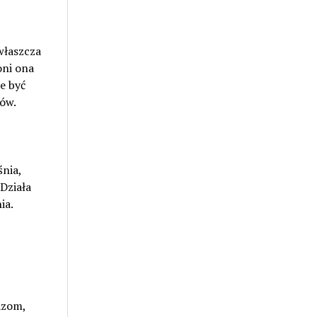
właszcza
oni ona
e być
rów.
śnia,
Działa
ia.
azom,