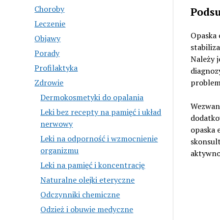
Choroby
Pods
Leczenie
Opaska 
Objawy
stabiliz
Porady
Należy j
Profilaktyka
diagnozy
Zdrowie
problemy
Dermokosmetyki do opalania
Wezwanie
Leki bez recepty na pamięć i układ
dodatkow
nerwowy
opaska e
Leki na odporność i wzmocnienie
skonsult
organizmu
aktywno
Leki na pamięć i koncentrację
Naturalne olejki eteryczne
Odczynniki chemiczne
Odzież i obuwie medyczne