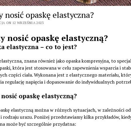
y nosić opaskę elastyczna?
CJA ON 12 WRZEŚNIA 2023
y nosić opaskę elastyczną?
a elastyczna – co to jest?
lastyczna, znana również jako opaska kompresyjna, to specja
paski, która jest stosowana w celu zapewnienia wsparcia i stabi
ych części ciała. Wykonana jest z elastycznego materiału, któr
a regulację napięcia i dopasowanie do indywidualnych potrze
 nosić opaskę elastyczną?
paskę elastyczną można w różnych sytuacjach, w zależności od
i rodzaju urazu. Poniżej przedstawiamy kilka przykładów, kied
zna może być szczególnie przydatna: