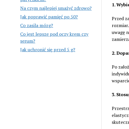
1. Wybi
Na czym najlepiej smażyć zdrowo?
Jak poprawić pamięć po 50?
Przed za
rozmiar.
Co zasila mózg?
uwagę n
Co jest lepsze pod oczy krem czy
zamierza
serum?
Jak uchronić się przed 5 g?
2. Dopa
Po założ
indywid
wsparci
3. Stos
Przestr
elastycz
skuteczn