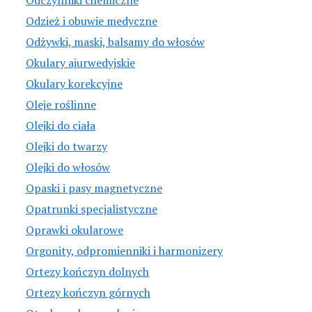
Odczynniki chemiczne
Odzież i obuwie medyczne
Odżywki, maski, balsamy do włosów
Okulary ajurwedyjskie
Okulary korekcyjne
Oleje roślinne
Olejki do ciała
Olejki do twarzy
Olejki do włosów
Opaski i pasy magnetyczne
Opatrunki specjalistyczne
Oprawki okularowe
Orgonity, odpromienniki i harmonizery
Ortezy kończyn dolnych
Ortezy kończyn górnych