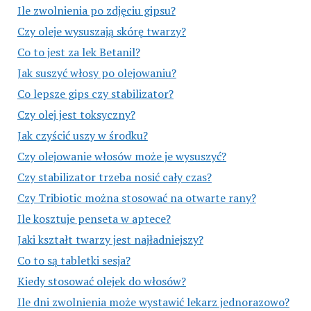
Ile zwolnienia po zdjęciu gipsu?
Czy oleje wysuszają skórę twarzy?
Co to jest za lek Betanil?
Jak suszyć włosy po olejowaniu?
Co lepsze gips czy stabilizator?
Czy olej jest toksyczny?
Jak czyścić uszy w środku?
Czy olejowanie włosów może je wysuszyć?
Czy stabilizator trzeba nosić cały czas?
Czy Tribiotic można stosować na otwarte rany?
Ile kosztuje penseta w aptece?
Jaki kształt twarzy jest najładniejszy?
Co to są tabletki sesja?
Kiedy stosować olejek do włosów?
Ile dni zwolnienia może wystawić lekarz jednorazowo?