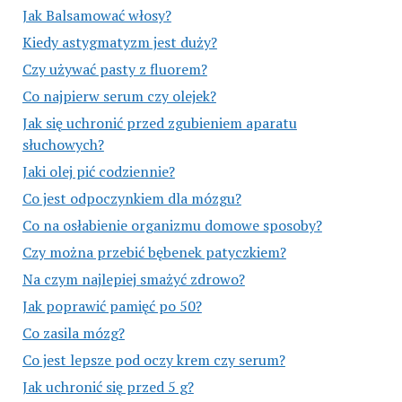
Jak Balsamować włosy?
Kiedy astygmatyzm jest duży?
Czy używać pasty z fluorem?
Co najpierw serum czy olejek?
Jak się uchronić przed zgubieniem aparatu
słuchowych?
Jaki olej pić codziennie?
Co jest odpoczynkiem dla mózgu?
Co na osłabienie organizmu domowe sposoby?
Czy można przebić bębenek patyczkiem?
Na czym najlepiej smażyć zdrowo?
Jak poprawić pamięć po 50?
Co zasila mózg?
Co jest lepsze pod oczy krem czy serum?
Jak uchronić się przed 5 g?