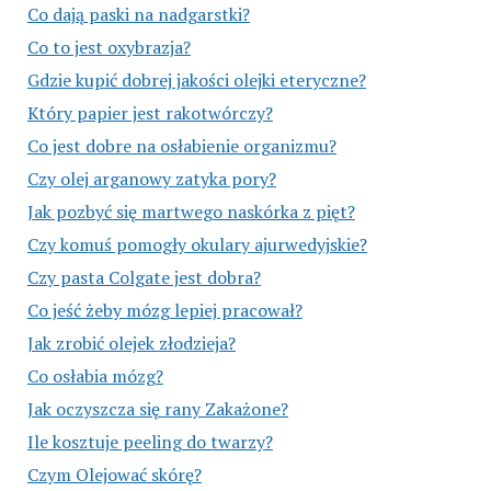
Co dają paski na nadgarstki?
Co to jest oxybrazja?
Gdzie kupić dobrej jakości olejki eteryczne?
Który papier jest rakotwórczy?
Co jest dobre na osłabienie organizmu?
Czy olej arganowy zatyka pory?
Jak pozbyć się martwego naskórka z pięt?
Czy komuś pomogły okulary ajurwedyjskie?
Czy pasta Colgate jest dobra?
Co jeść żeby mózg lepiej pracował?
Jak zrobić olejek złodzieja?
Co osłabia mózg?
Jak oczyszcza się rany Zakażone?
Ile kosztuje peeling do twarzy?
Czym Olejować skórę?