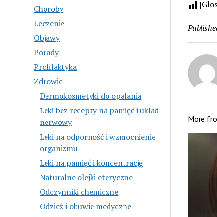
[Gło
Choroby
Leczenie
Publishe
Objawy
Porady
Profilaktyka
Zdrowie
Dermokosmetyki do opalania
Leki bez recepty na pamięć i układ
More fr
nerwowy
Leki na odporność i wzmocnienie
organizmu
Leki na pamięć i koncentrację
Naturalne olejki eteryczne
Odczynniki chemiczne
Odzież i obuwie medyczne