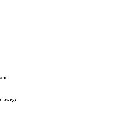
ania
garowego