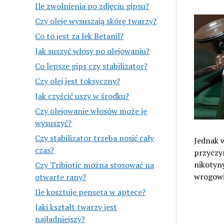
Ile zwolnienia po zdjęciu gipsu?
Czy oleje wysuszają skórę twarzy?
Co to jest za lek Betanil?
Jak suszyć włosy po olejowaniu?
Co lepsze gips czy stabilizator?
Czy olej jest toksyczny?
Jak czyścić uszy w środku?
Czy olejowanie włosów może je
wysuszyć?
Czy stabilizator trzeba nosić cały
Jednak w
czas?
przyczyn
nikotyny
Czy Tribiotic można stosować na
wrogowi
otwarte rany?
Ile kosztuje penseta w aptece?
Jaki kształt twarzy jest
najładniejszy?