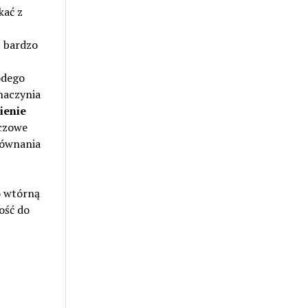
kać z
b bardzo
odego
naczynia
ienie
rczowe
równania
o wtórną
ość do