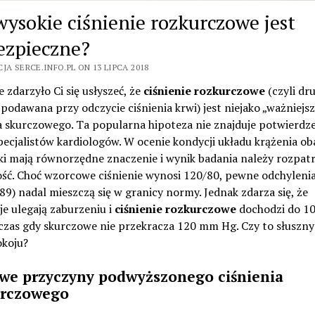
wysokie ciśnienie rozkurczowe jest
ezpieczne?
JA SERCE.INFO.PL ON 13 LIPCA 2018
zdarzyło Ci się usłyszeć, że
ciśnienie rozkurczowe
(czyli dr
podawana przy odczycie ciśnienia krwi) jest niejako „ważniejsz
a skurczowego. Ta popularna hipoteza nie znajduje potwierdz
ecjalistów kardiologów. W ocenie kondycji układu krążenia ob
ki mają równorzędne znaczenie i wynik badania należy rozpat
ość. Choć wzorcowe ciśnienie wynosi 120/80, pewne odchyleni
9) nadal mieszczą się w granicy normy. Jednak zdarza się, że
e ulegają zaburzeniu i
ciśnienie rozkurczowe
dochodzi do 1
czas gdy skurczowe nie przekracza 120 mm Hg. Czy to słuszn
okoju?
we przyczyny podwyższonego ciśnienia
urczowego