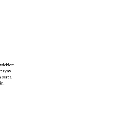
 wiekiem
yczyny
m serca
in.