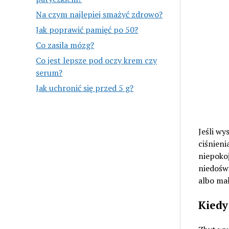
Na czym najlepiej smażyć zdrowo?
Jak poprawić pamięć po 50?
Co zasila mózg?
Co jest lepsze pod oczy krem czy
serum?
Jak uchronić się przed 5 g?
Jeśli wy
ciśnien
niepokoj
niedośw
albo ma
Kiedy