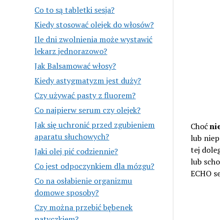
Co to są tabletki sesja?
Kiedy stosować olejek do włosów?
Ile dni zwolnienia może wystawić
lekarz jednorazowo?
Jak Balsamować włosy?
Kiedy astygmatyzm jest duży?
Czy używać pasty z fluorem?
Co najpierw serum czy olejek?
Jak się uchronić przed zgubieniem
Choć
ni
aparatu słuchowych?
lub nie
tej dole
Jaki olej pić codziennie?
lub sch
Co jest odpoczynkiem dla mózgu?
ECHO se
Co na osłabienie organizmu
domowe sposoby?
Czy można przebić bębenek
patyczkiem?