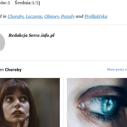
sów:1 Średnia:1/5]
d in
Choroby
,
Leczenie
,
Objawy
,
Porady
and
Profilaktyka
Redakcja Serce.info.pl
om
Choroby
More posts i