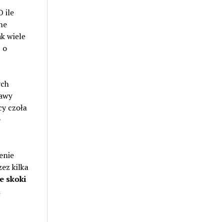
 ile
ne
ak wiele
 o
ych
jawy
cy czoła
e
enie
ez kilka
e skoki
ą