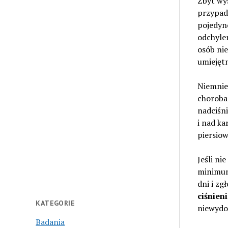
Zbyt wy
przypadk
pojedync
odchylen
osób nie
umiejętn
Niemniej
choroba
nadciśni
i nad ka
piersiow
Jeśli ni
minimum 
dni i zg
ciśnieni
KATEGORIE
niewydol
Badania