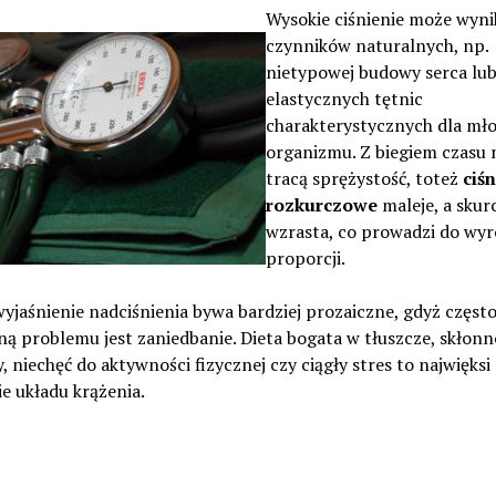
Wysokie ciśnienie może wyni
czynników naturalnych, np.
nietypowej budowy serca lu
elastycznych tętnic
charakterystycznych dla mł
organizmu. Z biegiem czasu 
tracą sprężystość, toteż
ciśn
rozkurczowe
maleje, a sku
wzrasta, co prowadzi do wy
proporcji.
yjaśnienie nadciśnienia bywa bardziej prozaiczne, gdyż częst
ą problemu jest zaniedbanie. Dieta bogata w tłuszcze, skłonn
, niechęć do aktywności fizycznej czy ciągły stres to najwięksi
e układu krążenia.