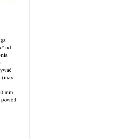
uga
e” od
enia
a
rywać
a (max
00 mm
y powód