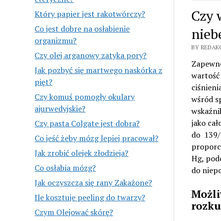
Czy 
Który papier jest rakotwórczy?
Co jest dobre na osłabienie
nieb
organizmu?
BY REDAKC
Czy olej arganowy zatyka pory?
Zapewne 
Jak pozbyć się martwego naskórka z
wartość 
pięt?
ciśnieni
Czy komuś pomogły okulary
wśród sp
ajurwedyjskie?
wskaźni
jako cał
Czy pasta Colgate jest dobra?
do 139/8
Co jeść żeby mózg lepiej pracował?
proporcj
Jak zrobić olejek złodzieja?
Hg, pod
Co osłabia mózg?
do niep
Jak oczyszcza się rany Zakażone?
Możli
Ile kosztuje peeling do twarzy?
rozk
Czym Olejować skórę?