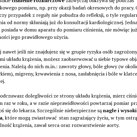
sokie
ciśnienie rozkurczowe
zazwyczaj odkrywa się podczas
owego pomiaru, np. przy okazji badań okresowych do pracy. O
zy przypadek z reguły nie pobudza do refleksji, o tyle regular
ia od normy skłaniają już do konsultacji kardiologicznej. Jedn
 posiada w domu aparatu do pomiaru ciśnienia, nie mówiąc już
ości jego prawidłowego użycia.
 nawet jeśli nie znajdujesz się w grupie ryzyka osób zagrożon
mi układu krążenia, możesz zaobserwować u siebie typowe ob
enia. Należą do nich m.in.: zawroty głowy, bóle głowy (w okoli
rkiem), migreny, krwawienia z nosa, zasłabnięcia i bóle w klatc
ej.
e odczuwasz dolegliwości ze strony układu krążenia, mierz ciśni
raz w roku, a w razie nieprawidłowości powtarzaj pomiar prz
łoś się do lekarza. Szczególnie niebezpieczne są
nagłe i wysoki
a
, które mogą zwiastować stan zagrażający życiu, w tym ostr
ność krążenia, zawał serca oraz rozwarstwienie aorty.